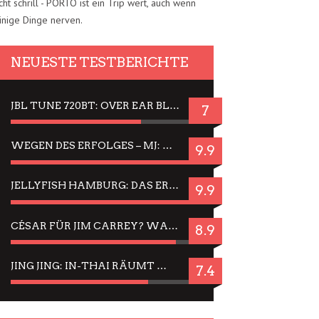
cht schrill - PORTO ist ein Trip wert, auch wenn
inige Dinge nerven.
NEUESTE TESTBERICHTE
JBL TUNE 720BT: OVER EAR BLUETOOTH KOPFHÖRER UM DIE 50,-€ IM DAUER-TEST
7
WEGEN DES ERFOLGES – MJ: MICHAEL JACKSON MUSICAL IN EINER MATINEE SEHEN
9.9
JELLYFISH HAMBURG: DAS ERFOLGREICHE SOMMER-MENÜ 2025 IN GEFÜHLEN UND BILDERN
9.9
CÉSAR FÜR JIM CARREY? WARUM DAS EINER DER NERVIGSTEN ACTORS IST UND BLEIBT
8.9
JING JING: IN-THAI RÄUMT WIEDER TITEL AB – EIN ZWEI-STUNDEN-ERLEBNISBERICHT
7.4