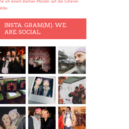
ie ich einem Barbier-Meister auf die Scheren
ühlte.
INSTA. GRAM(M). WE.
ARE. SOCIAL.