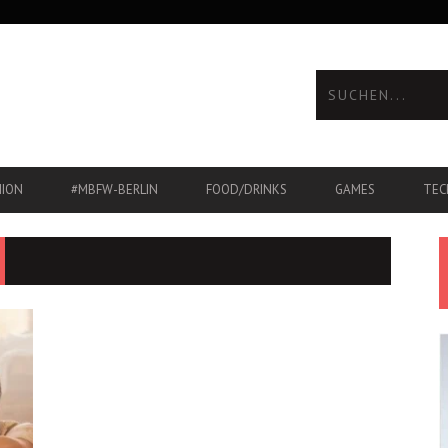
HION
#MBFW-BERLIN
FOOD/DRINKS
GAMES
TEC