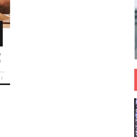
n
d
2