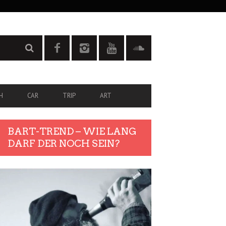
H
CAR
TRIP
ART
BART-TREND – WIE LANG
DARF DER NOCH SEIN?