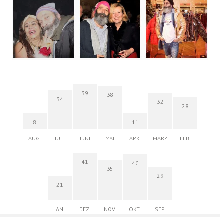
39
38
34
32
28
8
11
AUG.
JULI
JUNI
MAI
APR.
MÄRZ
FEB.
41
40
35
29
21
JAN.
DEZ.
NOV.
OKT.
SEP.