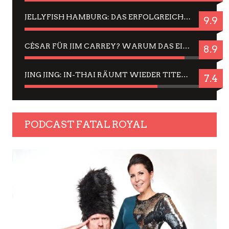
JELLYFISH HAMBURG: DAS ERFOLGREICHE SOMMER-MENÜ 2025 IN GEFÜHLEN UND BILDERN
9.9
CÉSAR FÜR JIM CARREY? WARUM DAS EINER DER NERVIGSTEN ACTORS IST UND BLEIBT
8.9
JING JING: IN-THAI RÄUMT WIEDER TITEL AB – EIN ZWEI-STUNDEN-ERLEBNISBERICHT
7.4
PODCAST FATAL ROYAL