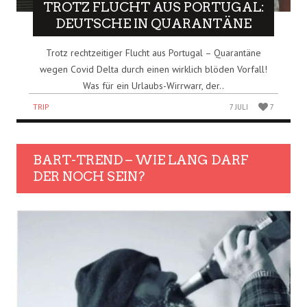
TROTZ FLUCHT AUS PORTUGAL:
DEUTSCHE IN QUARANTÄNE
Trotz rechtzeitiger Flucht aus Portugal – Quarantäne
wegen Covid Delta durch einen wirklich blöden Vorfall!
Was für ein Urlaubs-Wirrwarr, der..
TRIP
7 JULI
7
BART-TREND – WIE LANG DARF
DER NOCH SEIN?