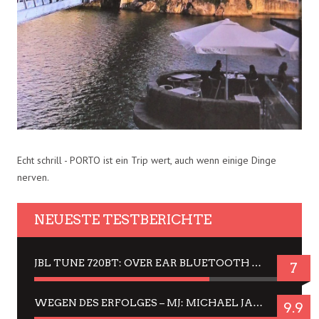
Echt schrill - PORTO ist ein Trip wert, auch wenn einige Dinge
nerven.
NEUESTE TESTBERICHTE
JBL TUNE 720BT: OVER EAR BLUETOOTH KOPFHÖRER UM DIE 50,-€ IM DAUER-TEST
7
WEGEN DES ERFOLGES – MJ: MICHAEL JACKSON MUSICAL IN EINER MATINEE SEHEN
9.9