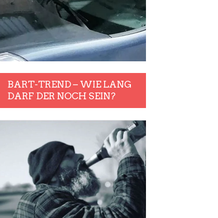
BART-TREND – WIE LANG
DARF DER NOCH SEIN?