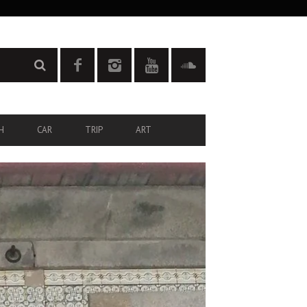
H
CAR
TRIP
ART