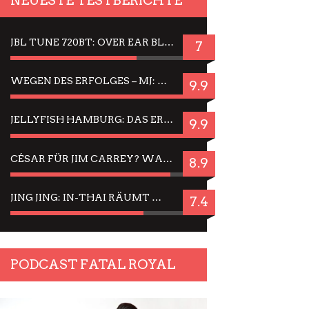
NEUESTE TESTBERICHTE
JBL TUNE 720BT: OVER EAR BLUETOOTH KOPFHÖRER UM DIE 50,-€ IM DAUER-TEST
7
WEGEN DES ERFOLGES – MJ: MICHAEL JACKSON MUSICAL IN EINER MATINEE SEHEN
9.9
JELLYFISH HAMBURG: DAS ERFOLGREICHE SOMMER-MENÜ 2025 IN GEFÜHLEN UND BILDERN
9.9
CÉSAR FÜR JIM CARREY? WARUM DAS EINER DER NERVIGSTEN ACTORS IST UND BLEIBT
8.9
JING JING: IN-THAI RÄUMT WIEDER TITEL AB – EIN ZWEI-STUNDEN-ERLEBNISBERICHT
7.4
PODCAST FATAL ROYAL