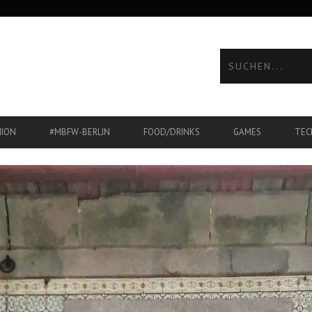
HION
#MBFW-BERLIN
FOOD/DRINKS
GAMES
TEC