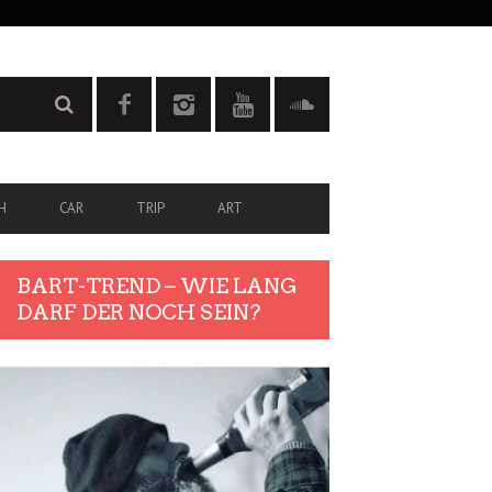
H
CAR
TRIP
ART
BART-TREND – WIE LANG
DARF DER NOCH SEIN?