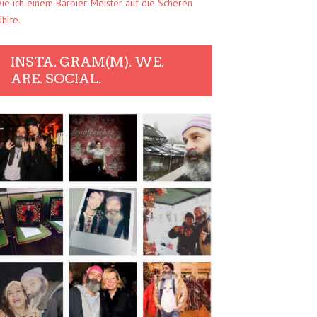
ie ich einem Barbier-Meister auf die Scheren
ühlte.
INSTA. GRAM(M). WE.
ARE. SOCIAL.