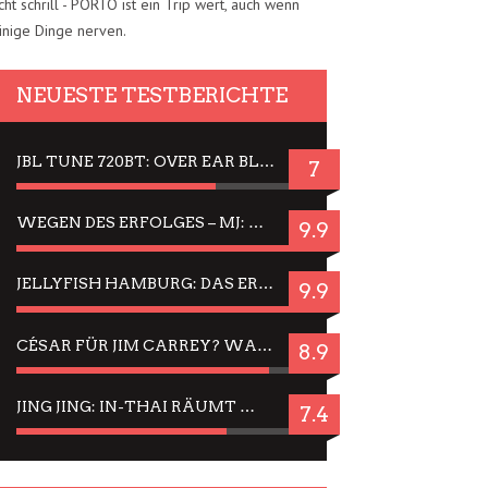
cht schrill - PORTO ist ein Trip wert, auch wenn
inige Dinge nerven.
NEUESTE TESTBERICHTE
JBL TUNE 720BT: OVER EAR BLUETOOTH KOPFHÖRER UM DIE 50,-€ IM DAUER-TEST
7
WEGEN DES ERFOLGES – MJ: MICHAEL JACKSON MUSICAL IN EINER MATINEE SEHEN
9.9
JELLYFISH HAMBURG: DAS ERFOLGREICHE SOMMER-MENÜ 2025 IN GEFÜHLEN UND BILDERN
9.9
CÉSAR FÜR JIM CARREY? WARUM DAS EINER DER NERVIGSTEN ACTORS IST UND BLEIBT
8.9
JING JING: IN-THAI RÄUMT WIEDER TITEL AB – EIN ZWEI-STUNDEN-ERLEBNISBERICHT
7.4