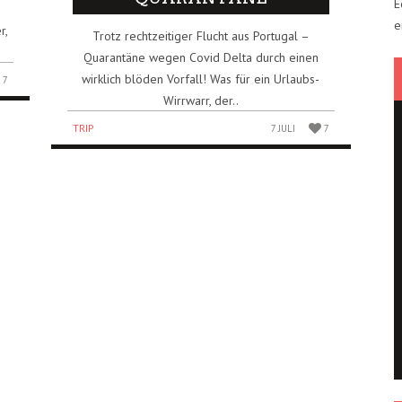
E
e
r,
Trotz rechtzeitiger Flucht aus Portugal –
Quarantäne wegen Covid Delta durch einen
wirklich blöden Vorfall! Was für ein Urlaubs-
7
Wirrwarr, der..
TRIP
7 JULI
7