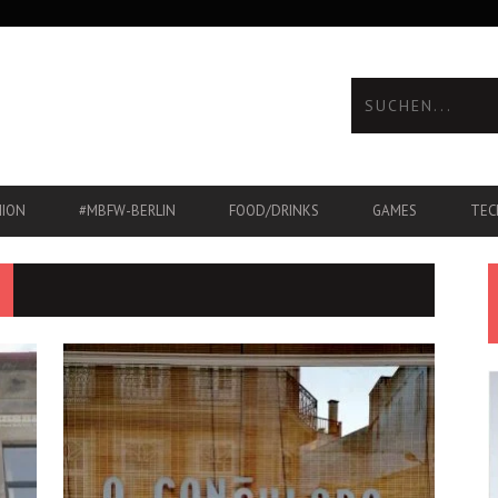
HION
#MBFW-BERLIN
FOOD/DRINKS
GAMES
TEC