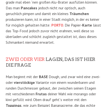
grade mal eben ´nen großen Alu-Brater ausfüllen können.
Das man
Pancakes
jedoch nicht nur optisch, auch
geruchlich pimpen und damit ein kleines
Träumchen
produzieren kann, ist in einer Stadt möglich, in der es keiner
für möglich gehalten hätte:
PORTO
. Die Papier-
Karte
lässt
das Top-Food jedoch zuvor nicht erahnen, weil diese so
überladen und schlicht zugleich gestaltet ist, dass dieses
Schmankerl niemand erwartet.
ZWEI ODER VIER
LAGEN, DAS IST HIER
DIE FRAGE
Man beginnt mit der
BASE
Dough, und zwar wird eine zwei-
oder
vierstöckige
Variante von einem wunderbaren und
runden Durchmesser gebaut, der zwischen seinen Etagen
mit verschiedenen
Frutas
deiner Wahl wie morango oder
kiwi gefüllt wird. Oben drauf geht´s weiter mit den
Toppings
, wie zum Beispiel Bananacreme, die das echte