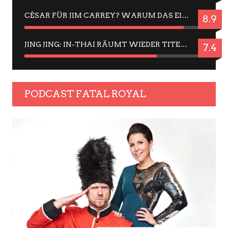
CÉSAR FÜR JIM CARREY? WARUM DAS EINER DER NERVIGSTEN ACTORS IST UND BLEIBT
8.9
JING JING: IN-THAI RÄUMT WIEDER TITEL AB – EIN ZWEI-STUNDEN-ERLEBNISBERICHT
7.4
PODCAST FATAL ROYAL