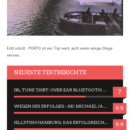
Echt schrill - PORTO ist ein Trip wert, auch wenn einige Dinge
nerven.
NEUESTE TESTBERICHTE
JBL TUNE 720BT: OVER EAR BLUETOOTH KOPFHÖRER UM DIE 50,-€ IM DAUER-TEST
7
WEGEN DES ERFOLGES – MJ: MICHAEL JACKSON MUSICAL IN EINER MATINEE SEHEN
9.9
JELLYFISH HAMBURG: DAS ERFOLGREICHE SOMMER-MENÜ 2025 IN GEFÜHLEN UND BILDERN
9.9