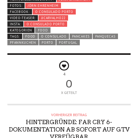
FOTOS:
JÖRN EHRENHEIM
FACEBOOK:
O CONSULADO PORTO
VIDEO-TEASER:
JJCARVALHO22
INSTA:
O CONSULADO PORTO
KATEGORIEN
FOOD
TAGS:
FOOD
O CONSULADO
PANCAKES
PANQUECAS
PFANNKUCHEN
PORTO
PORTUGAL
4
0
X GETEILT
VORHERIGER BEITRAG
HINTERGRÜNDE: FAR CRY 6-
DOKUMENTATION AB SOFORT AUF GTV
VERFÜGBAR