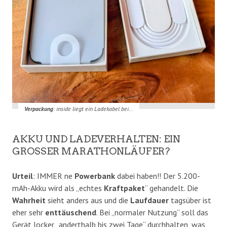
Verpackung
: inside liegt ein Ladekabel bei…
​AKKU UND LADEVERHALTEN: EIN
GROSSER MARATHONLÄUFER?
Urteil
: IMMER ne
Powerbank
dabei haben!! Der 5.200-
mAh-Akku wird als „echtes
Kraftpaket
“ gehandelt. Die
Wahrheit
sieht anders aus und die
Laufdauer
tagsüber ist
eher sehr
enttäuschend
. Bei „normaler Nutzung“ soll das
Gerät locker „anderthalb bis zwei Tage“ durchhalten, was