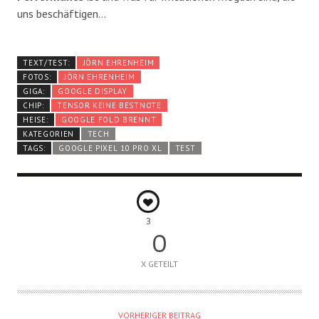
uns beschäftigen…
TEXT/TEST:
JÖRN EHRENHEIM
FOTOS:
JÖRN EHRENHEIM
GIGA:
GOOGLE DISPLAY
CHIP:
TENSOR KEINE BESTNOTE
HEISE:
GOOGLE FOLD BRENNT
KATEGORIEN
TECH
TAGS:
GOOGLE PIXEL 10 PRO XL
TEST
3
0
X GETEILT
VORHERIGER BEITRAG