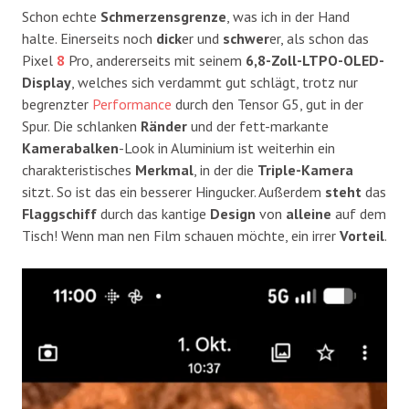
Schon echte
Schmerzensgrenze
, was ich in der Hand
halte. Einerseits noch
dick
er und
schwer
er, als schon das
Pixel
8
Pro, andererseits mit seinem
6,8-Zoll-LTPO-OLED-
Display
, welches sich verdammt gut schlägt, trotz nur
begrenzter
Performance
durch den Tensor G5, gut in der
Spur. Die schlanken
Ränder
und der fett-markante
Kamerabalken
-Look in Aluminium ist weiterhin ein
charakteristisches
Merkmal
, in der die
Triple-Kamera
sitzt. So ist das ein besserer Hingucker. Außerdem
steht
das
Flaggschiff
durch das kantige
Design
von
alleine
auf dem
Tisch! Wenn man nen Film schauen möchte, ein irrer
Vorteil
.