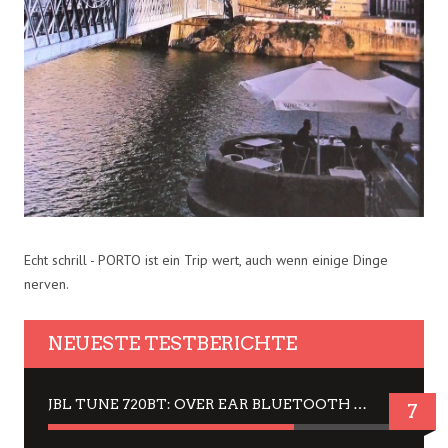
Echt schrill - PORTO ist ein Trip wert, auch wenn einige Dinge
nerven.
NEUESTE TESTBERICHTE
JBL TUNE 720BT: OVER EAR BLUETOOTH KOPFHÖRER UM DIE 50,-€ IM DAUER-TEST
7