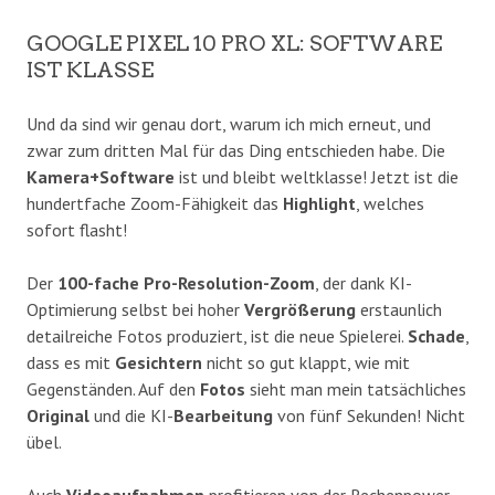
GOOGLE PIXEL 10 PRO XL: SOFTWARE
IST KLASSE
Und da sind wir genau dort, warum ich mich erneut, und
zwar zum dritten Mal für das Ding entschieden habe. Die
Kamera+Software
ist und bleibt weltklasse! Jetzt ist die
hundertfache Zoom-Fähigkeit das
Highlight
, welches
sofort flasht!
Der
100-fache Pro-Resolution-Zoom
, der dank KI-
Optimierung selbst bei hoher
Vergrößerung
erstaunlich
detailreiche Fotos produziert, ist die neue Spielerei.
Schade
,
dass es mit
Gesichtern
nicht so gut klappt, wie mit
Gegenständen. Auf den
Fotos
sieht man mein tatsächliches
Original
und die KI-
Bearbeitung
von fünf Sekunden! Nicht
übel.
Auch
Videoaufnahmen
profitieren von der Rechenpower,