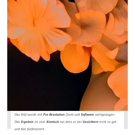
Das Bild wurde mit
Pro Resolution
Zoom und
Software
nachgezogen.
Das
Ergebnis
ist cool.
Komisch
nur, dass es bei
Gesichtern
nicht so gut
und klar funktioniert…