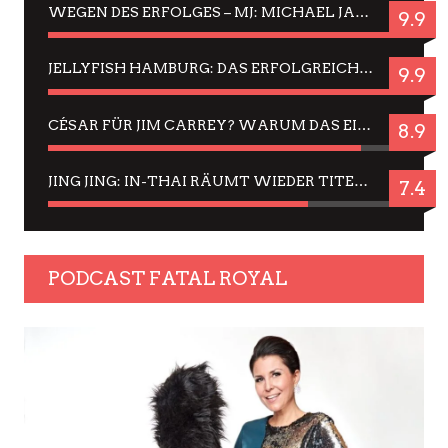
WEGEN DES ERFOLGES – MJ: MICHAEL JACKSON MUSICAL IN EINER MATINEE SEHEN
9.9
JELLYFISH HAMBURG: DAS ERFOLGREICHE SOMMER-MENÜ 2025 IN GEFÜHLEN UND BILDERN
9.9
CÉSAR FÜR JIM CARREY? WARUM DAS EINER DER NERVIGSTEN ACTORS IST UND BLEIBT
8.9
JING JING: IN-THAI RÄUMT WIEDER TITEL AB – EIN ZWEI-STUNDEN-ERLEBNISBERICHT
7.4
PODCAST FATAL ROYAL