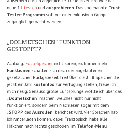
Außerdem dürfen angeblich 15 treue Pixel-Freunde das
neue 11
testen
und
ausprobieren
. Das sogenannte
Trust
Tester-Programm
soll nur einer exklusiven Gruppe
zugänglich gemacht werden.
„DOLMETSCHEN“ FUNKTION
GESTOPPT?
Achtung:
Foto-Speicher
nicht sprengen. Immer mehr
Funktionen
schalten sich nach der abgelaufenen
gesetzlichen Rückgabezeit frei! Über die
2TB
Speicher, die
jetzt ein Jahr
kostenlos
zur Verfügung stehen, freue ich
mich riesig. Genauso große Luftsprünge wollte ich über das
„
Dolmetschen
“ machen, welches nicht nur nicht
funktioniert, sondern beim Nachlesen sogar mit dem
„
STOPP
des
Ausrollen
“ berichtet wird. Vier Sprachen hab
ich runterladen können, dabei Französisch, habe alle
Häkchen nach rechts geschoben. Im
Telefon-Menü