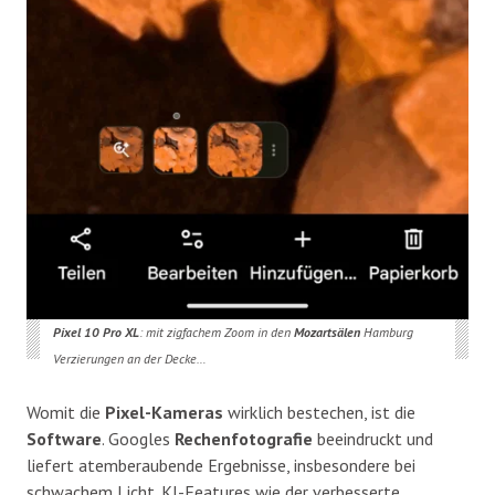
Pixel 10 Pro XL
: mit zigfachem Zoom in den
Mozartsälen
Hamburg
Verzierungen an der Decke…
Womit die
Pixel-Kameras
wirklich bestechen, ist die
Software
. Googles
Rechenfotografie
beeindruckt und
liefert atemberaubende Ergebnisse, insbesondere bei
schwachem Licht. KI-Features wie der verbesserte