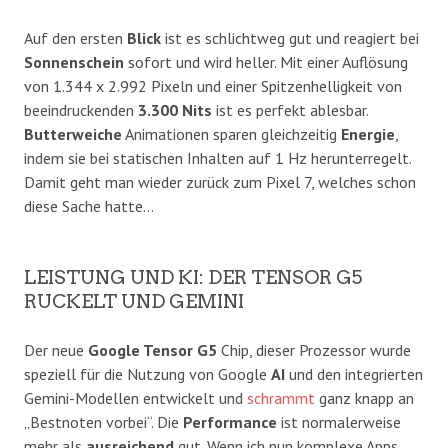
Auf den ersten
Blick
ist es schlichtweg gut und reagiert bei
Sonnenschein
sofort und wird heller. Mit einer Auflösung
von 1.344 x 2.992 Pixeln und einer Spitzenhelligkeit von
beeindruckenden
3.300 Nits
ist es perfekt ablesbar.
Butterweiche
Animationen sparen gleichzeitig
Energie
,
indem sie bei statischen Inhalten auf 1 Hz herunterregelt.
Damit geht man wieder zurück zum Pixel 7, welches schon
diese Sache hatte…
​LEISTUNG UND KI: DER TENSOR G5
RUCKELT UND GEMINI
​Der neue
Google Tensor G5
Chip, dieser Prozessor wurde
speziell für die Nutzung von Google
AI
und den integrierten
Gemini-Modellen entwickelt und
schrammt
ganz knapp an
„Bestnoten vorbei“. Die
Performance
ist normalerweise
mehr als
ausreichend
gut. Wenn ich nun komplexe Apps