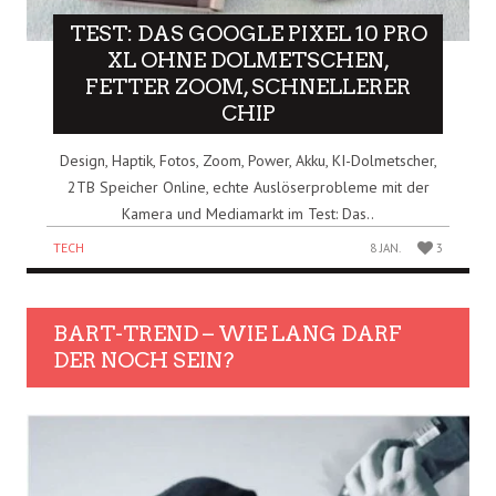
TEST: DAS GOOGLE PIXEL 10 PRO
XL OHNE DOLMETSCHEN,
FETTER ZOOM, SCHNELLERER
CHIP
Design, Haptik, Fotos, Zoom, Power, Akku, KI-Dolmetscher,
2TB Speicher Online, echte Auslöserprobleme mit der
Kamera und Mediamarkt im Test: Das..
TECH
8 JAN.
3
BART-TREND – WIE LANG DARF
DER NOCH SEIN?