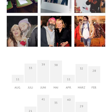
39
38
33
32
28
11
11
AUG.
JULI
JUNI
MAI
APR.
MÄRZ
FEB.
41
40
35
29
21