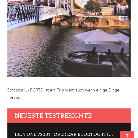
Echt schrill - PORTO ist ein Trip wert, auch wenn einige Dinge
nerven.
NEUESTE TESTBERICHTE
JBL TUNE 720BT: OVER EAR BLUETOOTH KOPFHÖRER UM DIE 50,-€ IM DAUER-TEST
7