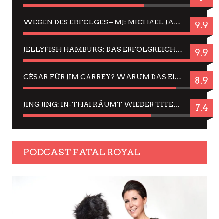
WEGEN DES ERFOLGES – MJ: MICHAEL JACKSON MUSICAL IN EINER MATINEE SEHEN
9.9
JELLYFISH HAMBURG: DAS ERFOLGREICHE SOMMER-MENÜ 2025 IN GEFÜHLEN UND BILDERN
9.9
CÉSAR FÜR JIM CARREY? WARUM DAS EINER DER NERVIGSTEN ACTORS IST UND BLEIBT
8.9
JING JING: IN-THAI RÄUMT WIEDER TITEL AB – EIN ZWEI-STUNDEN-ERLEBNISBERICHT
7.4
PODCAST FATAL ROYAL