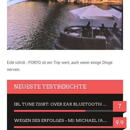
Echt schrill - PORTO ist ein Trip wert, auch wenn einige Dinge
nerven.
NEUESTE TESTBERICHTE
JBL TUNE 720BT: OVER EAR BLUETOOTH KOPFHÖRER UM DIE 50,-€ IM DAUER-TEST
7
WEGEN DES ERFOLGES – MJ: MICHAEL JACKSON MUSICAL IN EINER MATINEE SEHEN
9.9