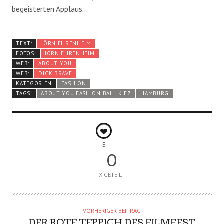
begeisterten Applaus…
TEXT:
JÖRN EHRENHEIM
FOTOS:
JÖRN EHRENHEIM
WEB:
ABOUT YOU
WEB:
DICK BRAVE
KATEGORIEN
FASHION
TAGS:
ABOUT YOU FASHION BALL KIEZ
HAMBURG
3
0
X GETEILT
VORHERIGER BEITRAG
DER ROTE TEPPICH DES FILMFEST