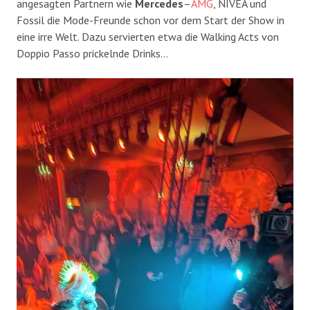
angesagten Partnern wie
Mercedes
–
AMG
, NIVEA und
Fossil die Mode-Freunde schon vor dem Start der Show in
eine irre Welt. Dazu servierten etwa die Walking Acts von
Doppio Passo prickelnde Drinks…