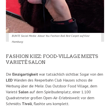
BUNTE Social Media: About You Fashion Ball Red Carpet auf Kiez
Hamburg:
FASHION KIEZ: FOOD-VILLAGE MEETS
VARIETÉ SALON
Die
Einzigartigkeit
war tatsächlich sichtbar. Sogar von den
LED
Wänden des Reeperbahn Club Hauses schoss die
Werbung über die Meile. Das Outdoor Food Village, dem
Varieté
Salon
auf dem Spielbudenplatz, einer 1.100
Quadratmeter großen Open-Air-Erlebniswelt vor dem
Schmidts
Tivoli
, flashte uns komplett.