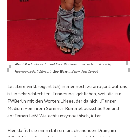
About You
Fashion Ball auf Kiez: Wadenwärmer im Jeans-Look by
Hoermanseder? Sängerin
Zoe Wees
auf dem Red Carpet…
Letztere wirkt (eigentlich) immer noch zu arrogant auf uns,
ist in sehr schlechter „Erinnerung“ geblieben, weil die zur
FWBerlin mit den Worten: „Neee, der da nich…!“ unser
Medium von ihrem Sommer-Rummel ausschließen und
entfernen ließ! Wie echt unsympathisch, Alter…
Hier, da fiel sie mir mit ihrem anscheinenden Drang im