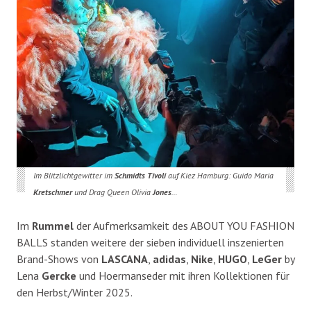
Im Blitzlichtgewitter im
Schmidts Tivoli
auf Kiez Hamburg: Guido Maria
Kretschmer
und Drag Queen Olivia
Jones
…
Im
Rummel
der Aufmerksamkeit des
ABOUT YOU
FASHION
BALLS standen weitere der sieben individuell inszenierten
Brand-Shows von
LASCANA
,
adidas
,
Nike
,
HUGO
,
LeGer
by
Lena
Gercke
und Hoermanseder mit ihren Kollektionen für
den Herbst/Winter 2025.