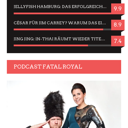
JELLYFISH HAMBURG: DAS ERFOLGREICHE SOMMER-MENÜ 2025 IN GEFÜHLEN UND BILDERN
9.9
CÉSAR FÜR JIM CARREY? WARUM DAS EINER DER NERVIGSTEN ACTORS IST UND BLEIBT
8.9
JING JING: IN-THAI RÄUMT WIEDER TITEL AB – EIN ZWEI-STUNDEN-ERLEBNISBERICHT
7.4
PODCAST FATAL ROYAL