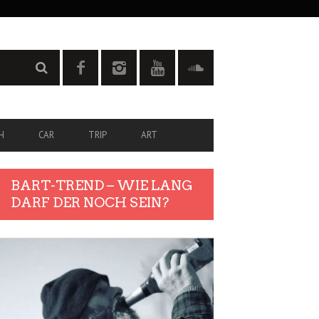
H
CAR
TRIP
ART
BART-TREND – WIE LANG
DARF DER NOCH SEIN?