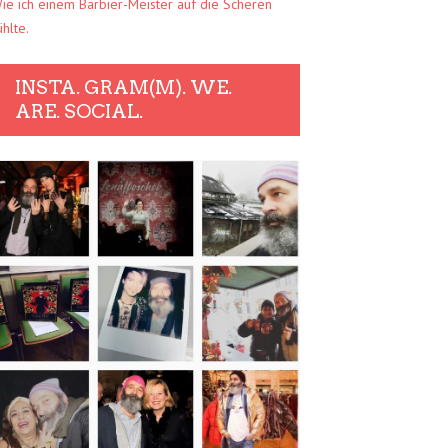
ie ich einem Barbier-Meister auf die Scheren
ühlte.
INSTA. GRAM(M). WE.
ARE. SOCIAL.