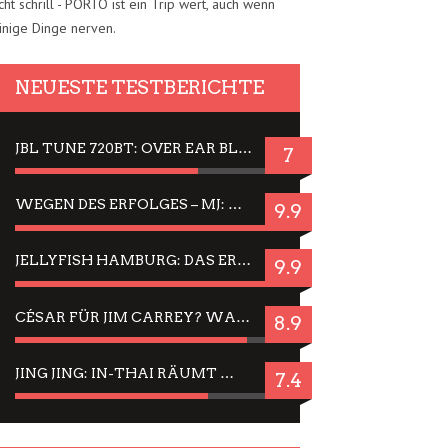
cht schrill - PORTO ist ein Trip wert, auch wenn
inige Dinge nerven.
NEUESTE TESTBERICHTE
JBL TUNE 720BT: OVER EAR BLUETOOTH KOPFHÖRER UM DIE 50,-€ IM DAUER-TEST
7
WEGEN DES ERFOLGES – MJ: MICHAEL JACKSON MUSICAL IN EINER MATINEE SEHEN
9.9
JELLYFISH HAMBURG: DAS ERFOLGREICHE SOMMER-MENÜ 2025 IN GEFÜHLEN UND BILDERN
9.9
CÉSAR FÜR JIM CARREY? WARUM DAS EINER DER NERVIGSTEN ACTORS IST UND BLEIBT
8.9
JING JING: IN-THAI RÄUMT WIEDER TITEL AB – EIN ZWEI-STUNDEN-ERLEBNISBERICHT
7.4