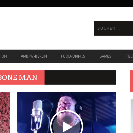
HION
#MBFW-BERLIN
FOOD/DRINKS
GAMES
TEC
’BONE MAN