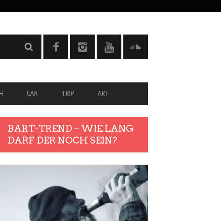
H
CAR
TRIP
ART
BART-TREND – WIE LANG
DARF DER NOCH SEIN?