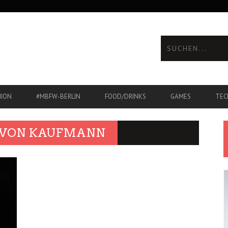
HION
#MBFW-BERLIN
FOOD/DRINKS
GAMES
TEC
 VON KAUFMANN