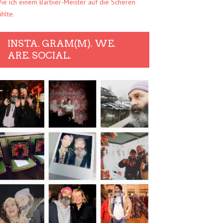
ie ich einem Barbier-Meister auf die Scheren
ühlte.
INSTA. GRAM(M). WE.
ARE. SOCIAL.