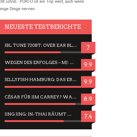
cht schrill - PORTO ist ein Trip wert, auch wenn
inige Dinge nerven.
NEUESTE TESTBERICHTE
JBL TUNE 720BT: OVER EAR BLUETOOTH KOPFHÖRER UM DIE 50,-€ IM DAUER-TEST
7
WEGEN DES ERFOLGES – MJ: MICHAEL JACKSON MUSICAL IN EINER MATINEE SEHEN
9.9
JELLYFISH HAMBURG: DAS ERFOLGREICHE SOMMER-MENÜ 2025 IN GEFÜHLEN UND BILDERN
9.9
CÉSAR FÜR JIM CARREY? WARUM DAS EINER DER NERVIGSTEN ACTORS IST UND BLEIBT
8.9
JING JING: IN-THAI RÄUMT WIEDER TITEL AB – EIN ZWEI-STUNDEN-ERLEBNISBERICHT
7.4