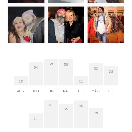
39
38
34
32
28
10
11
AUG.
JULI
JUNI
MAI
APR.
MÄRZ
FEB.
41
40
35
29
21