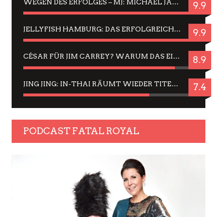
WEGEN DES ERFOLGES – MJ: MICHAEL JACKSON MUSICAL IN EINER MATINEE SEHEN
9.9
JELLYFISH HAMBURG: DAS ERFOLGREICHE SOMMER-MENÜ 2025 IN GEFÜHLEN UND BILDERN
9.9
CÉSAR FÜR JIM CARREY? WARUM DAS EINER DER NERVIGSTEN ACTORS IST UND BLEIBT
8.9
JING JING: IN-THAI RÄUMT WIEDER TITEL AB – EIN ZWEI-STUNDEN-ERLEBNISBERICHT
7.4
PODCAST FATAL ROYAL