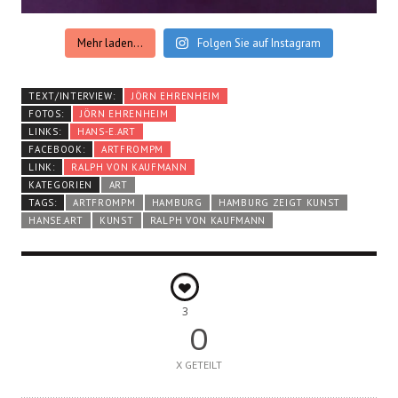
Mehr laden...
Folgen Sie auf Instagram
TEXT/INTERVIEW:
JÖRN EHRENHEIM
FOTOS:
JÖRN EHRENHEIM
LINKS:
HANS-E.ART
FACEBOOK:
ARTFROMPM
LINK:
RALPH VON KAUFMANN
KATEGORIEN
ART
TAGS:
ARTFROMPM
HAMBURG
HAMBURG ZEIGT KUNST
HANSE.ART
KUNST
RALPH VON KAUFMANN
3
0
X GETEILT