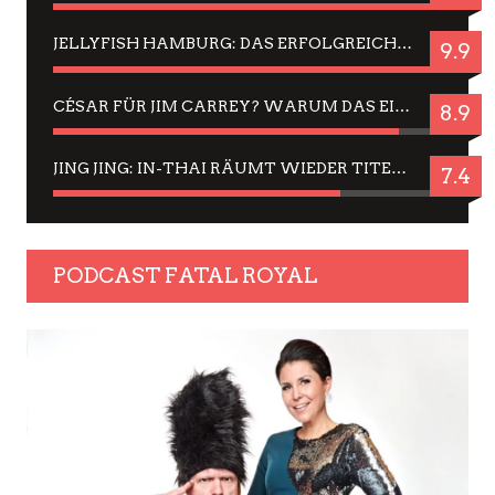
JELLYFISH HAMBURG: DAS ERFOLGREICHE SOMMER-MENÜ 2025 IN GEFÜHLEN UND BILDERN
9.9
CÉSAR FÜR JIM CARREY? WARUM DAS EINER DER NERVIGSTEN ACTORS IST UND BLEIBT
8.9
JING JING: IN-THAI RÄUMT WIEDER TITEL AB – EIN ZWEI-STUNDEN-ERLEBNISBERICHT
7.4
PODCAST FATAL ROYAL