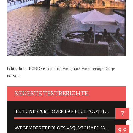
Echt schrill - PORTO ist ein Trip wert, auch wenn einige Dinge
nerven.
NEUESTE TESTBERICHTE
JBL TUNE 720BT: OVER EAR BLUETOOTH KOPFHÖRER UM DIE 50,-€ IM DAUER-TEST
7
WEGEN DES ERFOLGES – MJ: MICHAEL JACKSON MUSICAL IN EINER MATINEE SEHEN
9.9