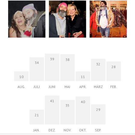
39
38
34
32
28
10
11
AUG.
JULI
JUNI
MAI
APR.
MÄRZ
FEB.
41
40
35
29
21
JAN.
DEZ.
NOV.
OKT.
SEP.