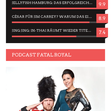
JELLYFISH HAMBURG: DAS ERFOLGREICHE SOMMER-MENÜ 2025 IN GEFÜHLEN UND BILDERN
9.9
CÉSAR FÜR JIM CARREY? WARUM DAS EINER DER NERVIGSTEN ACTORS IST UND BLEIBT
8.9
JING JING: IN-THAI RÄUMT WIEDER TITEL AB – EIN ZWEI-STUNDEN-ERLEBNISBERICHT
7.4
PODCAST FATAL ROYAL