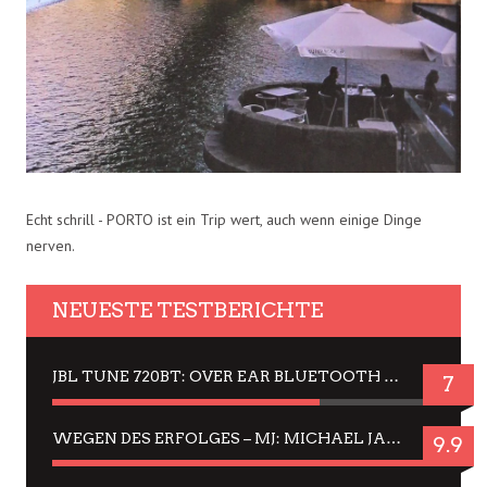
Echt schrill - PORTO ist ein Trip wert, auch wenn einige Dinge
nerven.
NEUESTE TESTBERICHTE
JBL TUNE 720BT: OVER EAR BLUETOOTH KOPFHÖRER UM DIE 50,-€ IM DAUER-TEST
7
WEGEN DES ERFOLGES – MJ: MICHAEL JACKSON MUSICAL IN EINER MATINEE SEHEN
9.9