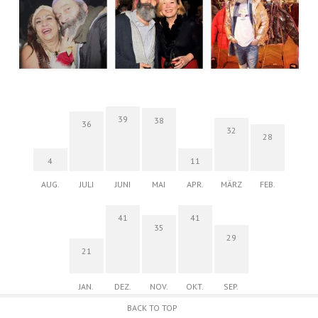
39
38
36
32
28
4
11
AUG.
JULI
JUNI
MAI
APR.
MÄRZ
FEB.
41
41
35
29
21
JAN.
DEZ.
NOV.
OKT.
SEP.
BACK TO TOP