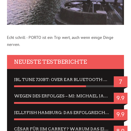
Echt schrill - PORTO ist ein Trip wert, auch wenn einige Dinge
nerven.
NEUESTE TESTBERICHTE
JBL TUNE 720BT: OVER EAR BLUETOOTH KOPFHÖRER UM DIE 50,-€ IM DAUER-TEST
7
WEGEN DES ERFOLGES – MJ: MICHAEL JACKSON MUSICAL IN EINER MATINEE SEHEN
9.9
JELLYFISH HAMBURG: DAS ERFOLGREICHE SOMMER-MENÜ 2025 IN GEFÜHLEN UND BILDERN
9.9
CÉSAR FÜR JIM CARREY? WARUM DAS EINER DER NERVIGSTEN ACTORS IST UND BLEIBT