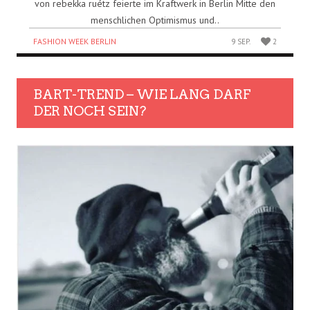
von rebekka ruétz feierte im Kraftwerk in Berlin Mitte den
menschlichen Optimismus und..
FASHION WEEK BERLIN
9 SEP.
2
BART-TREND – WIE LANG DARF
DER NOCH SEIN?