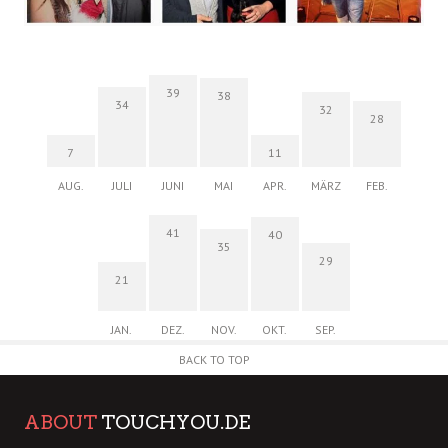
39
38
34
32
28
7
11
AUG.
JULI
JUNI
MAI
APR.
MÄRZ
FEB.
41
40
35
29
21
JAN.
DEZ.
NOV.
OKT.
SEP.
BACK TO TOP
ABOUT
TOUCHYOU.DE