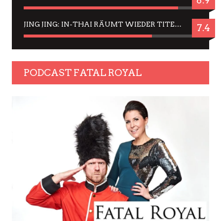
8.9
JING JING: IN-THAI RÄUMT WIEDER TITEL AB – EIN ZWEI-STUNDEN-ERLEBNISBERICHT
7.4
PODCAST FATAL ROYAL