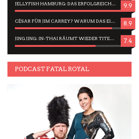
JELLYFISH HAMBURG: DAS ERFOLGREICHE SOMMER-MENÜ 2025 IN GEFÜHLEN UND BILDERN
9.9
CÉSAR FÜR JIM CARREY? WARUM DAS EINER DER NERVIGSTEN ACTORS IST UND BLEIBT
8.9
JING JING: IN-THAI RÄUMT WIEDER TITEL AB – EIN ZWEI-STUNDEN-ERLEBNISBERICHT
7.4
PODCAST FATAL ROYAL