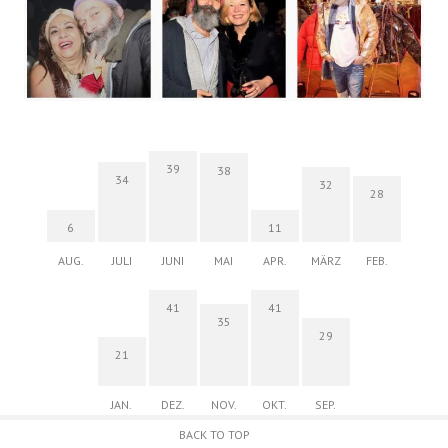
39
38
34
32
28
6
11
AUG.
JULI
JUNI
MAI
APR.
MÄRZ
FEB.
41
41
35
29
21
JAN.
DEZ.
NOV.
OKT.
SEP.
BACK TO TOP