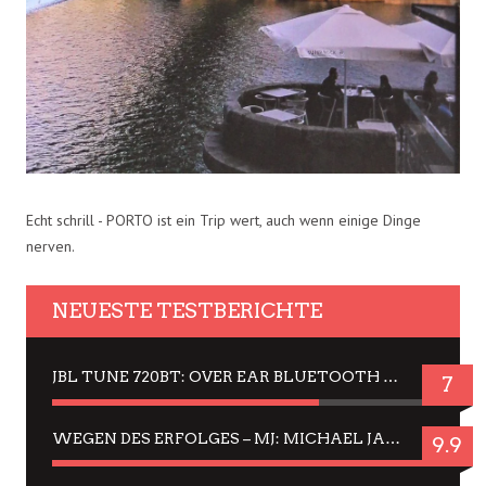
Echt schrill - PORTO ist ein Trip wert, auch wenn einige Dinge
nerven.
NEUESTE TESTBERICHTE
JBL TUNE 720BT: OVER EAR BLUETOOTH KOPFHÖRER UM DIE 50,-€ IM DAUER-TEST
7
WEGEN DES ERFOLGES – MJ: MICHAEL JACKSON MUSICAL IN EINER MATINEE SEHEN
9.9