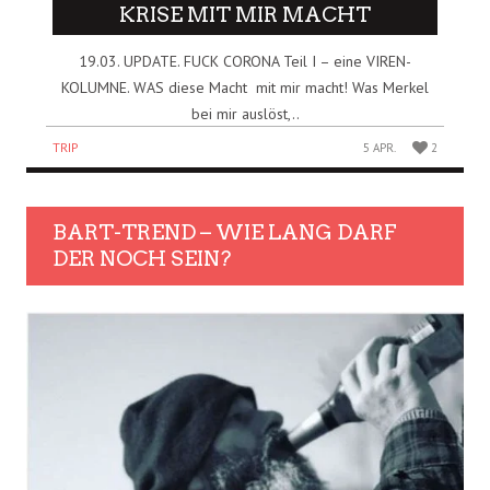
KRISE MIT MIR MACHT
19.03. UPDATE. FUCK CORONA Teil I – eine VIREN-
KOLUMNE. WAS diese Macht mit mir macht! Was Merkel
bei mir auslöst,..
TRIP
5 APR.
2
BART-TREND – WIE LANG DARF
DER NOCH SEIN?