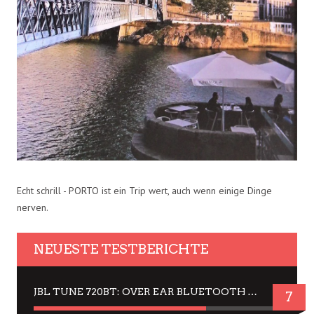
Echt schrill - PORTO ist ein Trip wert, auch wenn einige Dinge
nerven.
NEUESTE TESTBERICHTE
JBL TUNE 720BT: OVER EAR BLUETOOTH KOPFHÖRER UM DIE 50,-€ IM DAUER-TEST
7