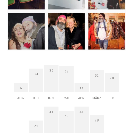
39
38
34
32
28
6
11
AUG.
JULI
JUNI
MAI
APR.
MÄRZ
FEB.
41
41
35
29
21