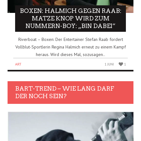
BOXEN: HALMICH GEGEN RAAB:
MATZE KNOP WIRD ZUM
NUMMERN-BOY: „BIN DABEI“
Riverboat – Boxen: Der Entertainer Stefan Raab fordert
Vollblut-Sportlerin Regina Halmich erneut zu einem Kampf
heraus. Wird dieses Mal, sozusagen..
ART
1 JUNI
1
BART-TREND – WIE LANG DARF
DER NOCH SEIN?