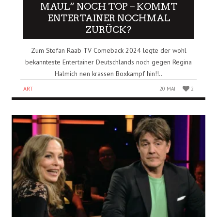
MAUL“ NOCH TOP – KOMMT
ENTERTAINER NOCHMAL
ZURÜCK?
Zum Stefan Raab TV Comeback 2024 legte der wohl
bekannteste Entertainer Deutschlands noch gegen Regina
Halmich nen krassen Boxkampf hin!!..
ART
20 MAI
2