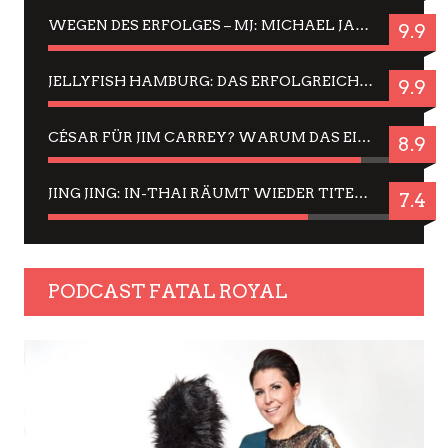
WEGEN DES ERFOLGES – MJ: MICHAEL JACKSON MUSICAL IN EINER MATINEE SEHEN
9.9
JELLYFISH HAMBURG: DAS ERFOLGREICHE SOMMER-MENÜ 2025 IN GEFÜHLEN UND BILDERN
9.9
CÉSAR FÜR JIM CARREY? WARUM DAS EINER DER NERVIGSTEN ACTORS IST UND BLEIBT
8.9
JING JING: IN-THAI RÄUMT WIEDER TITEL AB – EIN ZWEI-STUNDEN-ERLEBNISBERICHT
7.4
PODCAST FATAL ROYAL