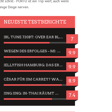
cht schrill - PORTO ist ein Trip wert, auch wenn
inige Dinge nerven.
NEUESTE TESTBERICHTE
JBL TUNE 720BT: OVER EAR BLUETOOTH KOPFHÖRER UM DIE 50,-€ IM DAUER-TEST
7
WEGEN DES ERFOLGES – MJ: MICHAEL JACKSON MUSICAL IN EINER MATINEE SEHEN
9.9
JELLYFISH HAMBURG: DAS ERFOLGREICHE SOMMER-MENÜ 2025 IN GEFÜHLEN UND BILDERN
9.9
CÉSAR FÜR JIM CARREY? WARUM DAS EINER DER NERVIGSTEN ACTORS IST UND BLEIBT
8.9
JING JING: IN-THAI RÄUMT WIEDER TITEL AB – EIN ZWEI-STUNDEN-ERLEBNISBERICHT
7.4