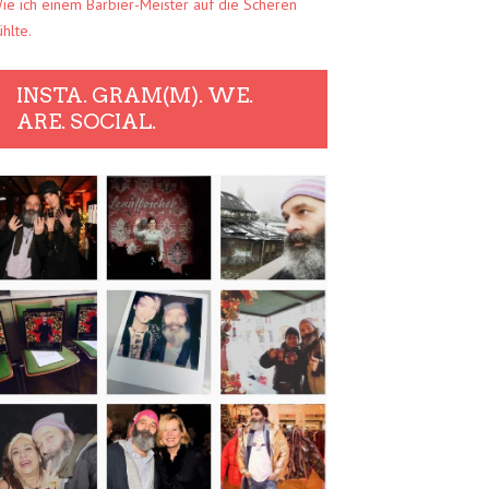
ie ich einem Barbier-Meister auf die Scheren
ühlte.
INSTA. GRAM(M). WE.
ARE. SOCIAL.