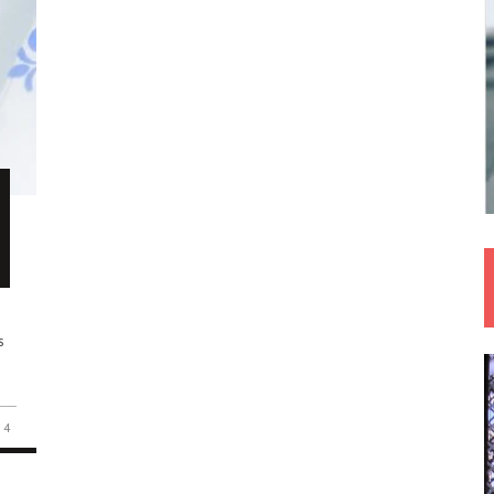
s
s
4