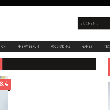
HION
#MBFW-BERLIN
FOOD/DRINKS
GAMES
TEC
8.4