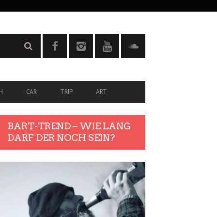
H
CAR
TRIP
ART
BART-TREND – WIE LANG
DARF DER NOCH SEIN?