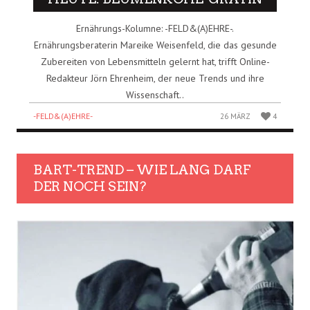
Ernährungs-Kolumne: -FELD&(A)EHRE-.
Ernährungsberaterin Mareike Weisenfeld, die das gesunde
Zubereiten von Lebensmitteln gelernt hat, trifft Online-
Redakteur Jörn Ehrenheim, der neue Trends und ihre
Wissenschaft..
-FELD&(A)EHRE-
26 MÄRZ
4
BART-TREND – WIE LANG DARF
DER NOCH SEIN?