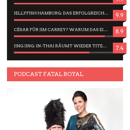
JELLYFISH HAMBURG: DAS ERFOLGREICHE SOMMER-MENÜ 2025 IN GEFÜHLEN UND BILDERN
9.9
CÉSAR FÜR JIM CARREY? WARUM DAS EINER DER NERVIGSTEN ACTORS IST UND BLEIBT
8.9
JING JING: IN-THAI RÄUMT WIEDER TITEL AB – EIN ZWEI-STUNDEN-ERLEBNISBERICHT
7.4
PODCAST FATAL ROYAL