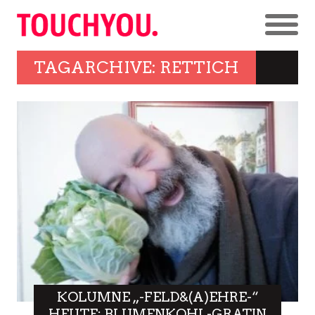
TAGARCHIVE: RETTICH
KOLUMNE „-FELD&(A)EHRE-“
HEUTE: BLUMENKOHL-GRATIN