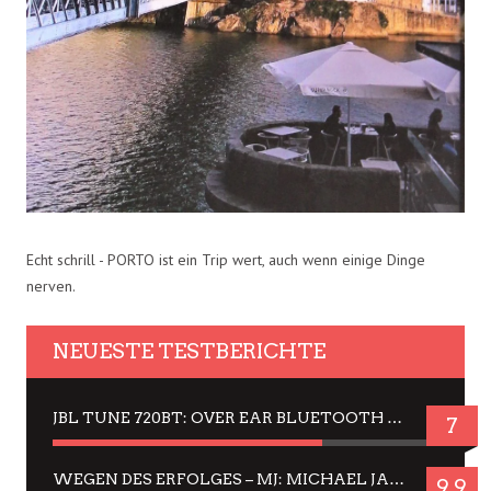
Echt schrill - PORTO ist ein Trip wert, auch wenn einige Dinge
nerven.
NEUESTE TESTBERICHTE
JBL TUNE 720BT: OVER EAR BLUETOOTH KOPFHÖRER UM DIE 50,-€ IM DAUER-TEST
7
WEGEN DES ERFOLGES – MJ: MICHAEL JACKSON MUSICAL IN EINER MATINEE SEHEN
9.9