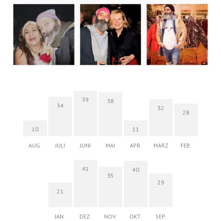
39
38
34
32
28
10
11
AUG.
JULI
JUNI
MAI
APR.
MÄRZ
FEB.
41
40
35
29
21
JAN.
DEZ.
NOV.
OKT.
SEP.