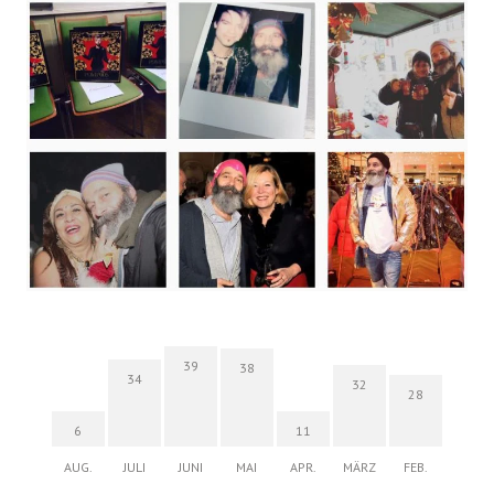
39
38
34
32
28
6
11
AUG.
JULI
JUNI
MAI
APR.
MÄRZ
FEB.