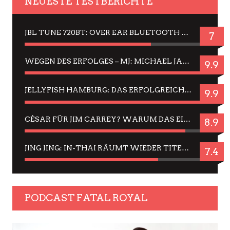
NEUESTE TESTBERICHTE
JBL TUNE 720BT: OVER EAR BLUETOOTH KOPFHÖRER UM DIE 50,-€ IM DAUER-TEST
7
WEGEN DES ERFOLGES – MJ: MICHAEL JACKSON MUSICAL IN EINER MATINEE SEHEN
9.9
JELLYFISH HAMBURG: DAS ERFOLGREICHE SOMMER-MENÜ 2025 IN GEFÜHLEN UND BILDERN
9.9
CÉSAR FÜR JIM CARREY? WARUM DAS EINER DER NERVIGSTEN ACTORS IST UND BLEIBT
8.9
JING JING: IN-THAI RÄUMT WIEDER TITEL AB – EIN ZWEI-STUNDEN-ERLEBNISBERICHT
7.4
PODCAST FATAL ROYAL