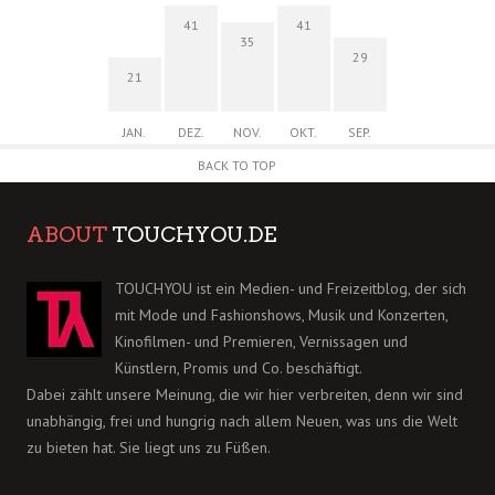
41
41
35
29
21
JAN.
DEZ.
NOV.
OKT.
SEP.
BACK TO TOP
ABOUT
TOUCHYOU.DE
TOUCHYOU ist ein Medien- und Freizeitblog, der sich
mit Mode und Fashionshows, Musik und Konzerten,
Kinofilmen- und Premieren, Vernissagen und
Künstlern, Promis und Co. beschäftigt.
Dabei zählt unsere Meinung, die wir hier verbreiten, denn wir sind
unabhängig, frei und hungrig nach allem Neuen, was uns die Welt
zu bieten hat. Sie liegt uns zu Füßen.