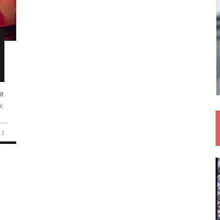
it
k
1