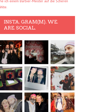
ie ich einem Barbier-Meister auf die Scheren
ühlte.
INSTA. GRAM(M). WE.
ARE. SOCIAL.