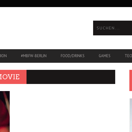
HION
#MBFW-BERLIN
FOOD/DRINKS
GAMES
TEC
MOVIE