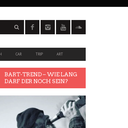
H
CAR
TRIP
ART
BART-TREND – WIE LANG
DARF DER NOCH SEIN?