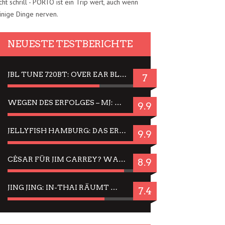
cht schrill - PORTO ist ein Trip wert, auch wenn
inige Dinge nerven.
NEUESTE TESTBERICHTE
JBL TUNE 720BT: OVER EAR BLUETOOTH KOPFHÖRER UM DIE 50,-€ IM DAUER-TEST
7
WEGEN DES ERFOLGES – MJ: MICHAEL JACKSON MUSICAL IN EINER MATINEE SEHEN
9.9
JELLYFISH HAMBURG: DAS ERFOLGREICHE SOMMER-MENÜ 2025 IN GEFÜHLEN UND BILDERN
9.9
CÉSAR FÜR JIM CARREY? WARUM DAS EINER DER NERVIGSTEN ACTORS IST UND BLEIBT
8.9
JING JING: IN-THAI RÄUMT WIEDER TITEL AB – EIN ZWEI-STUNDEN-ERLEBNISBERICHT
7.4