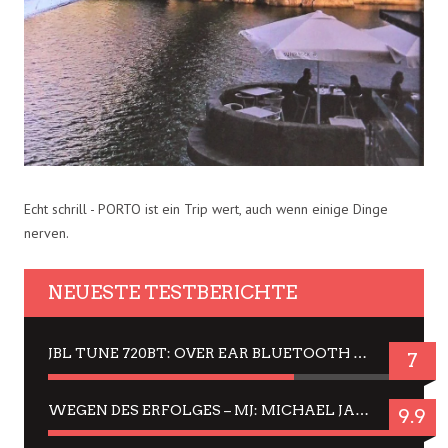
Echt schrill - PORTO ist ein Trip wert, auch wenn einige Dinge
nerven.
NEUESTE TESTBERICHTE
JBL TUNE 720BT: OVER EAR BLUETOOTH KOPFHÖRER UM DIE 50,-€ IM DAUER-TEST
7
WEGEN DES ERFOLGES – MJ: MICHAEL JACKSON MUSICAL IN EINER MATINEE SEHEN
9.9