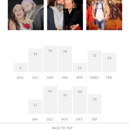
39
38
34
32
28
9
11
AUG.
JULI
JUNI
MAI
APR.
MÄRZ
FEB.
41
40
35
29
21
JAN.
DEZ.
NOV.
OKT.
SEP.
BACK TO TOP