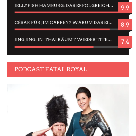
JELLYFISH HAMBURG: DAS ERFOLGREICHE SOMMER-MENÜ 2025 IN GEFÜHLEN UND BILDERN
9.9
CÉSAR FÜR JIM CARREY? WARUM DAS EINER DER NERVIGSTEN ACTORS IST UND BLEIBT
8.9
JING JING: IN-THAI RÄUMT WIEDER TITEL AB – EIN ZWEI-STUNDEN-ERLEBNISBERICHT
7.4
PODCAST FATAL ROYAL