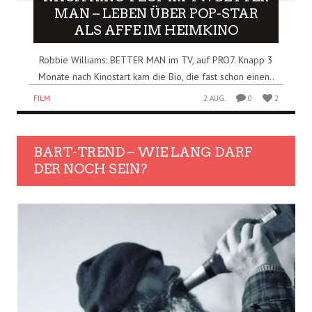
MAN – LEBEN ÜBER POP-STAR
ALS AFFE IM HEIMKINO
Robbie Williams: BETTER MAN im TV, auf PRO7. Knapp 3
Monate nach Kinostart kam die Bio, die fast schon einen..
FILM
2 AUG.
0
2
BART-TREND – WIE LANG DARF
DER NOCH SEIN?