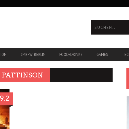
HION
#MBFW-BERLIN
FOOD/DRINKS
GAMES
TEC
 PATTINSON
9.2