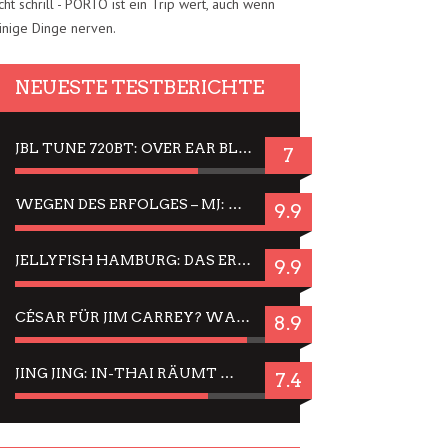
cht schrill - PORTO ist ein Trip wert, auch wenn
inige Dinge nerven.
NEUESTE TESTBERICHTE
JBL TUNE 720BT: OVER EAR BLUETOOTH KOPFHÖRER UM DIE 50,-€ IM DAUER-TEST
7
WEGEN DES ERFOLGES – MJ: MICHAEL JACKSON MUSICAL IN EINER MATINEE SEHEN
9.9
JELLYFISH HAMBURG: DAS ERFOLGREICHE SOMMER-MENÜ 2025 IN GEFÜHLEN UND BILDERN
9.9
CÉSAR FÜR JIM CARREY? WARUM DAS EINER DER NERVIGSTEN ACTORS IST UND BLEIBT
8.9
JING JING: IN-THAI RÄUMT WIEDER TITEL AB – EIN ZWEI-STUNDEN-ERLEBNISBERICHT
7.4