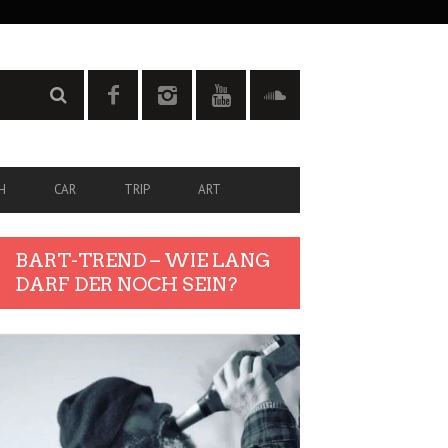
H
CAR
TRIP
ART
BART-TREND – WIE LANG
DARF DER NOCH SEIN?