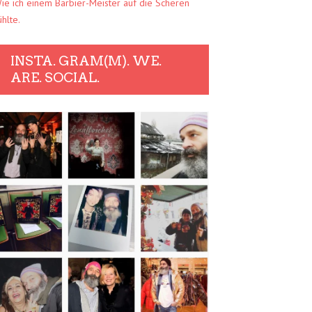
ie ich einem Barbier-Meister auf die Scheren
ühlte.
INSTA. GRAM(M). WE.
ARE. SOCIAL.