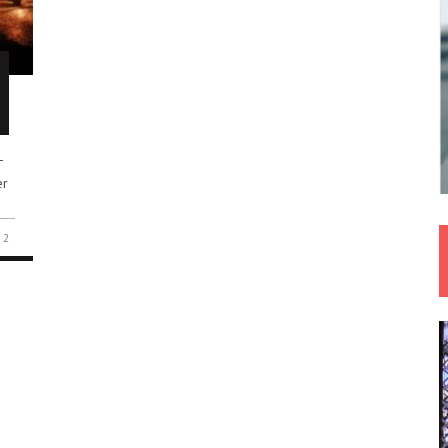
–
er
2