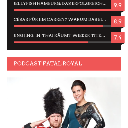
JELLYFISH HAMBURG: DAS ERFOLGREICHE SOMMER-MENÜ 2025 IN GEFÜHLEN UND BILDERN
9.9
CÉSAR FÜR JIM CARREY? WARUM DAS EINER DER NERVIGSTEN ACTORS IST UND BLEIBT
8.9
JING JING: IN-THAI RÄUMT WIEDER TITEL AB – EIN ZWEI-STUNDEN-ERLEBNISBERICHT
7.4
PODCAST FATAL ROYAL