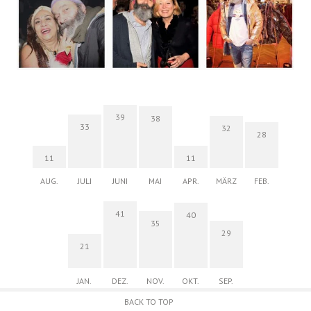
39
38
33
32
28
11
11
AUG.
JULI
JUNI
MAI
APR.
MÄRZ
FEB.
41
40
35
29
21
JAN.
DEZ.
NOV.
OKT.
SEP.
BACK TO TOP