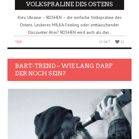
VOLKSPRALINE DES OSTENS
Kiev, Ukraine – ROSHEN – die einfache Volkspraline des
Ostens. Leckeres MILKA-Feeling oder enttäuschender
Discounter-Brei? ROSHEN wird auch als das..
TRIP
17 OKT.
12
BART-TREND – WIE LANG DARF
DER NOCH SEIN?