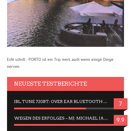
Echt schrill - PORTO ist ein Trip wert, auch wenn einige Dinge
nerven.
NEUESTE TESTBERICHTE
JBL TUNE 720BT: OVER EAR BLUETOOTH KOPFHÖRER UM DIE 50,-€ IM DAUER-TEST
7
WEGEN DES ERFOLGES – MJ: MICHAEL JACKSON MUSICAL IN EINER MATINEE SEHEN
9.9