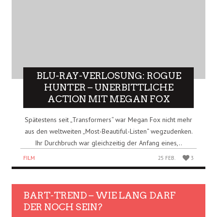
BLU-RAY-VERLOSUNG: ROGUE
HUNTER – UNERBITTLICHE
ACTION MIT MEGAN FOX
Spätestens seit „Transformers“ war Megan Fox nicht mehr
aus den weltweiten „Most-Beautiful-Listen“ wegzudenken.
Ihr Durchbruch war gleichzeitig der Anfang eines,..
FILM
25 FEB.
3
BART-TREND – WIE LANG DARF
DER NOCH SEIN?