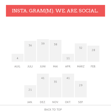
INSTA. GRAM(M). WE. ARE. SOCIAL.
39
38
36
32
28
4
11
AUG.
JULI
JUNI
MAI
APR.
MÄRZ
FEB.
41
41
35
29
21
JAN.
DEZ.
NOV.
OKT.
SEP.
BACK TO TOP