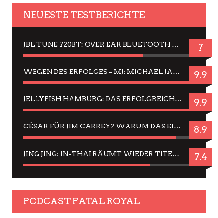
NEUESTE TESTBERICHTE
JBL TUNE 720BT: OVER EAR BLUETOOTH KOPFHÖRER UM DIE 50,-€ IM DAUER-TEST
7
WEGEN DES ERFOLGES – MJ: MICHAEL JACKSON MUSICAL IN EINER MATINEE SEHEN
9.9
JELLYFISH HAMBURG: DAS ERFOLGREICHE SOMMER-MENÜ 2025 IN GEFÜHLEN UND BILDERN
9.9
CÉSAR FÜR JIM CARREY? WARUM DAS EINER DER NERVIGSTEN ACTORS IST UND BLEIBT
8.9
JING JING: IN-THAI RÄUMT WIEDER TITEL AB – EIN ZWEI-STUNDEN-ERLEBNISBERICHT
7.4
PODCAST FATAL ROYAL