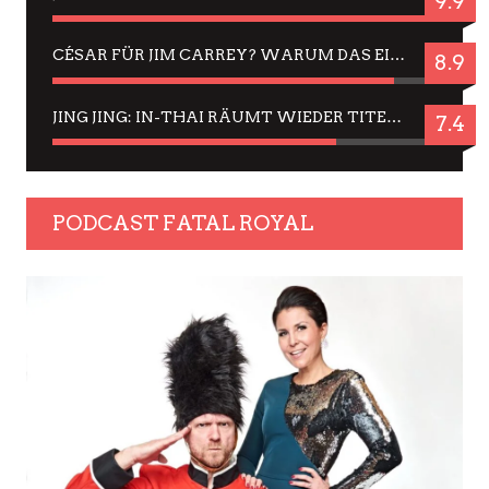
9.9
CÉSAR FÜR JIM CARREY? WARUM DAS EINER DER NERVIGSTEN ACTORS IST UND BLEIBT
8.9
JING JING: IN-THAI RÄUMT WIEDER TITEL AB – EIN ZWEI-STUNDEN-ERLEBNISBERICHT
7.4
PODCAST FATAL ROYAL