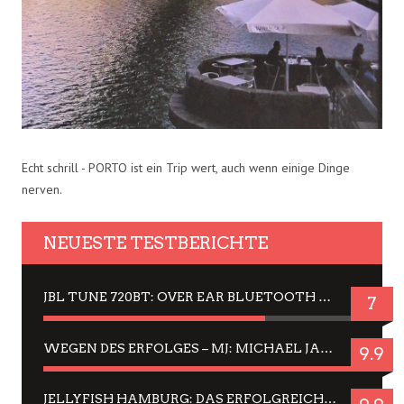
Echt schrill - PORTO ist ein Trip wert, auch wenn einige Dinge
nerven.
NEUESTE TESTBERICHTE
JBL TUNE 720BT: OVER EAR BLUETOOTH KOPFHÖRER UM DIE 50,-€ IM DAUER-TEST
7
WEGEN DES ERFOLGES – MJ: MICHAEL JACKSON MUSICAL IN EINER MATINEE SEHEN
9.9
JELLYFISH HAMBURG: DAS ERFOLGREICHE SOMMER-MENÜ 2025 IN GEFÜHLEN UND BILDERN