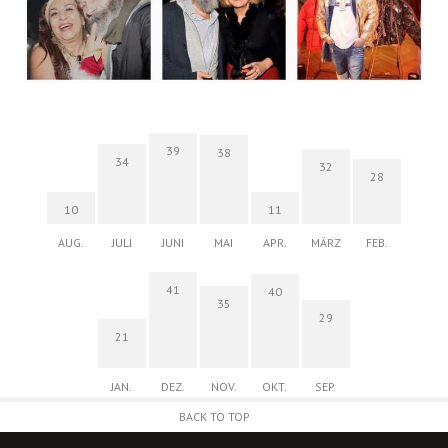
39
38
34
32
28
10
11
AUG.
JULI
JUNI
MAI
APR.
MÄRZ
FEB.
41
40
35
29
21
JAN.
DEZ.
NOV.
OKT.
SEP.
BACK TO TOP