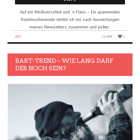
Auf ein Weißwürschtel und ´n Flens – Ein spannendes
Kunstwochenende stellte ich mir, nach Auswertungen
meines Newsletters, zusammen und pickte..
ART
24 APR.
2
BART-TREND – WIE LANG DARF
DER NOCH SEIN?