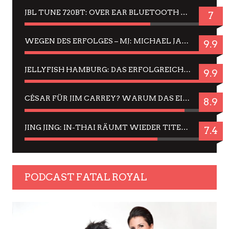
JBL TUNE 720BT: OVER EAR BLUETOOTH KOPFHÖRER UM DIE 50,-€ IM DAUER-TEST
7
WEGEN DES ERFOLGES – MJ: MICHAEL JACKSON MUSICAL IN EINER MATINEE SEHEN
9.9
JELLYFISH HAMBURG: DAS ERFOLGREICHE SOMMER-MENÜ 2025 IN GEFÜHLEN UND BILDERN
9.9
CÉSAR FÜR JIM CARREY? WARUM DAS EINER DER NERVIGSTEN ACTORS IST UND BLEIBT
8.9
JING JING: IN-THAI RÄUMT WIEDER TITEL AB – EIN ZWEI-STUNDEN-ERLEBNISBERICHT
7.4
PODCAST FATAL ROYAL