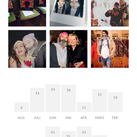
39
38
34
32
28
6
11
AUG.
JULI
JUNI
MAI
APR.
MÄRZ
FEB.
41
41
35