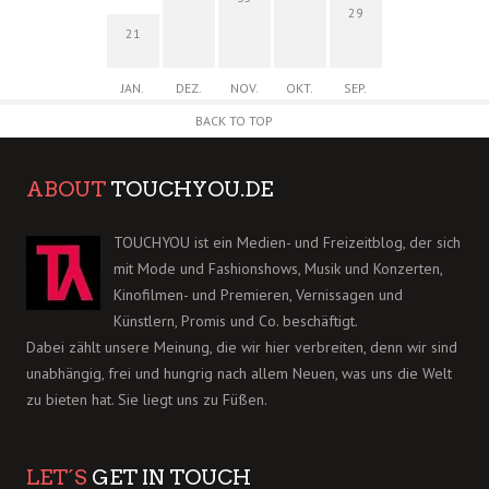
29
21
JAN.
DEZ.
NOV.
OKT.
SEP.
BACK TO TOP
ABOUT
TOUCHYOU.DE
TOUCHYOU ist ein Medien- und Freizeitblog, der sich
mit Mode und Fashionshows, Musik und Konzerten,
Kinofilmen- und Premieren, Vernissagen und
Künstlern, Promis und Co. beschäftigt.
Dabei zählt unsere Meinung, die wir hier verbreiten, denn wir sind
unabhängig, frei und hungrig nach allem Neuen, was uns die Welt
zu bieten hat. Sie liegt uns zu Füßen.
LET´S
GET IN TOUCH