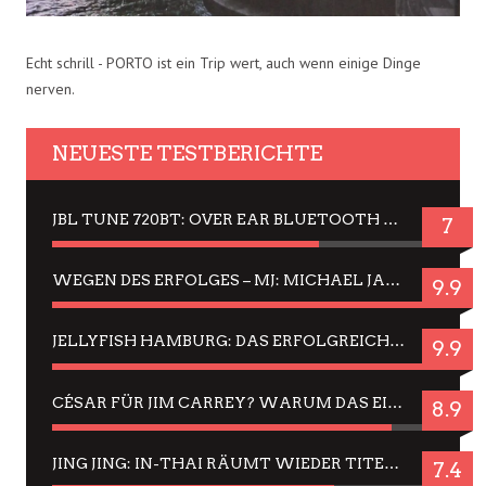
Echt schrill - PORTO ist ein Trip wert, auch wenn einige Dinge
nerven.
NEUESTE TESTBERICHTE
JBL TUNE 720BT: OVER EAR BLUETOOTH KOPFHÖRER UM DIE 50,-€ IM DAUER-TEST
7
WEGEN DES ERFOLGES – MJ: MICHAEL JACKSON MUSICAL IN EINER MATINEE SEHEN
9.9
JELLYFISH HAMBURG: DAS ERFOLGREICHE SOMMER-MENÜ 2025 IN GEFÜHLEN UND BILDERN
9.9
CÉSAR FÜR JIM CARREY? WARUM DAS EINER DER NERVIGSTEN ACTORS IST UND BLEIBT
8.9
JING JING: IN-THAI RÄUMT WIEDER TITEL AB – EIN ZWEI-STUNDEN-ERLEBNISBERICHT
7.4