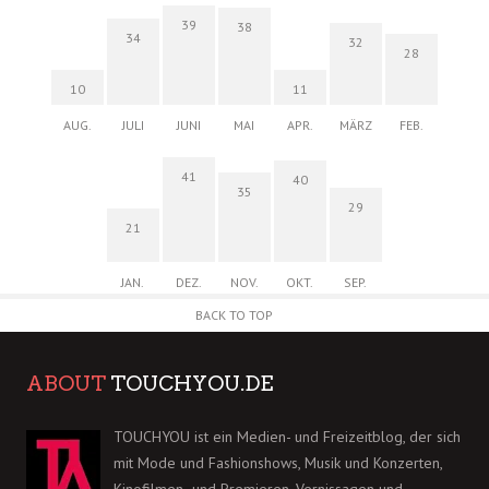
39
38
34
32
28
10
11
AUG.
JULI
JUNI
MAI
APR.
MÄRZ
FEB.
41
40
35
29
21
JAN.
DEZ.
NOV.
OKT.
SEP.
BACK TO TOP
ABOUT
TOUCHYOU.DE
TOUCHYOU ist ein Medien- und Freizeitblog, der sich
mit Mode und Fashionshows, Musik und Konzerten,