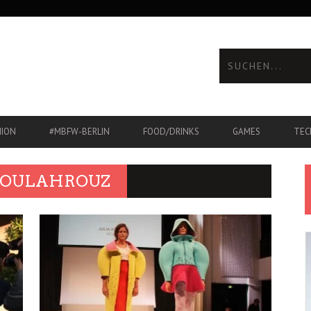
HION
#MBFW-BERLIN
FOOD/DRINKS
GAMES
TEC
 BOULAHROUZ