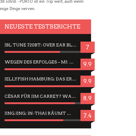
cht schrill - PORTO ist ein Trip wert, auch wenn
inige Dinge nerven.
NEUESTE TESTBERICHTE
JBL TUNE 720BT: OVER EAR BLUETOOTH KOPFHÖRER UM DIE 50,-€ IM DAUER-TEST
7
WEGEN DES ERFOLGES – MJ: MICHAEL JACKSON MUSICAL IN EINER MATINEE SEHEN
9.9
JELLYFISH HAMBURG: DAS ERFOLGREICHE SOMMER-MENÜ 2025 IN GEFÜHLEN UND BILDERN
9.9
CÉSAR FÜR JIM CARREY? WARUM DAS EINER DER NERVIGSTEN ACTORS IST UND BLEIBT
8.9
JING JING: IN-THAI RÄUMT WIEDER TITEL AB – EIN ZWEI-STUNDEN-ERLEBNISBERICHT
7.4