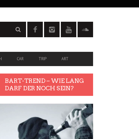
H
CAR
TRIP
ART
BART-TREND – WIE LANG
DARF DER NOCH SEIN?