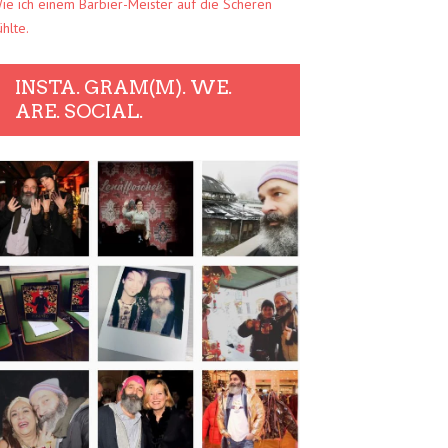
ie ich einem Barbier-Meister auf die Scheren
ühlte.
INSTA. GRAM(M). WE.
ARE. SOCIAL.