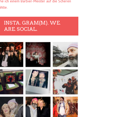
ie ich einem Barbier-Meister auf die Scheren
ühlte.
INSTA. GRAM(M). WE.
ARE. SOCIAL.