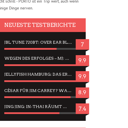
cht schrill - PORTO ist ein Trip wert, auch wenn
inige Dinge nerven.
NEUESTE TESTBERICHTE
JBL TUNE 720BT: OVER EAR BLUETOOTH KOPFHÖRER UM DIE 50,-€ IM DAUER-TEST
7
WEGEN DES ERFOLGES – MJ: MICHAEL JACKSON MUSICAL IN EINER MATINEE SEHEN
9.9
JELLYFISH HAMBURG: DAS ERFOLGREICHE SOMMER-MENÜ 2025 IN GEFÜHLEN UND BILDERN
9.9
CÉSAR FÜR JIM CARREY? WARUM DAS EINER DER NERVIGSTEN ACTORS IST UND BLEIBT
8.9
JING JING: IN-THAI RÄUMT WIEDER TITEL AB – EIN ZWEI-STUNDEN-ERLEBNISBERICHT
7.4