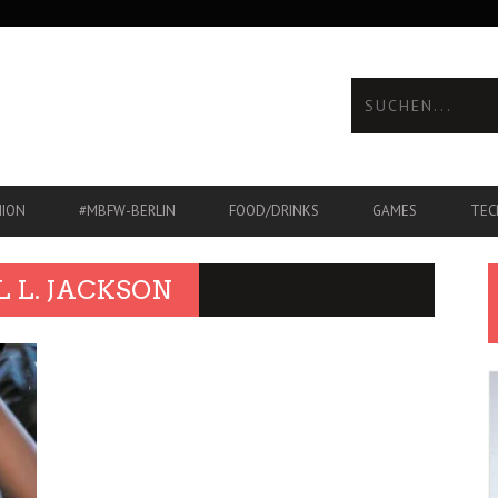
HION
#MBFW-BERLIN
FOOD/DRINKS
GAMES
TEC
 L. JACKSON