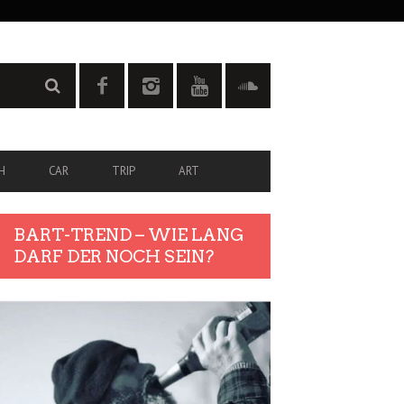
H
CAR
TRIP
ART
BART-TREND – WIE LANG
DARF DER NOCH SEIN?