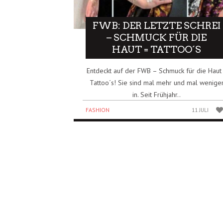
FWB: DER LETZTE SCHREI
– SCHMUCK FÜR DIE
HAUT = TATTOO´S
Entdeckt auf der FWB – Schmuck für die Haut
Tattoo´s! Sie sind mal mehr und mal wenige
in. Seit Frühjahr..
FASHION
11 JULI