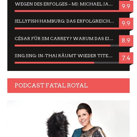
WEGEN DES ERFOLGES – MJ: MICHAEL JACKSON MUSICAL IN EINER MATINEE SEHEN
9.9
JELLYFISH HAMBURG: DAS ERFOLGREICHE SOMMER-MENÜ 2025 IN GEFÜHLEN UND BILDERN
9.9
CÉSAR FÜR JIM CARREY? WARUM DAS EINER DER NERVIGSTEN ACTORS IST UND BLEIBT
8.9
JING JING: IN-THAI RÄUMT WIEDER TITEL AB – EIN ZWEI-STUNDEN-ERLEBNISBERICHT
7.4
PODCAST FATAL ROYAL