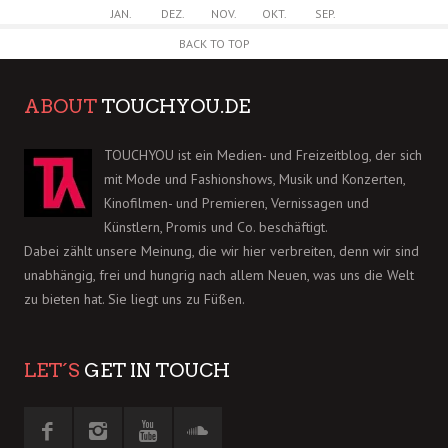
JAN.
DEZ.
NOV.
OKT.
SEP.
BACK TO TOP
ABOUT
TOUCHYOU.DE
TOUCHYOU ist ein Medien- und Freizeitblog, der sich
mit Mode und Fashionshows, Musik und Konzerten,
Kinofilmen- und Premieren, Vernissagen und
Künstlern, Promis und Co. beschäftigt.
Dabei zählt unsere Meinung, die wir hier verbreiten, denn wir sind
unabhängig, frei und hungrig nach allem Neuen, was uns die Welt
zu bieten hat. Sie liegt uns zu Füßen.
LET´S
GET IN TOUCH