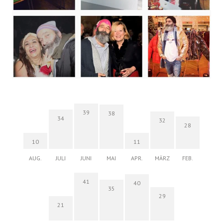
39
38
34
32
28
10
11
AUG.
JULI
JUNI
MAI
APR.
MÄRZ
FEB.
41
40
35
29
21