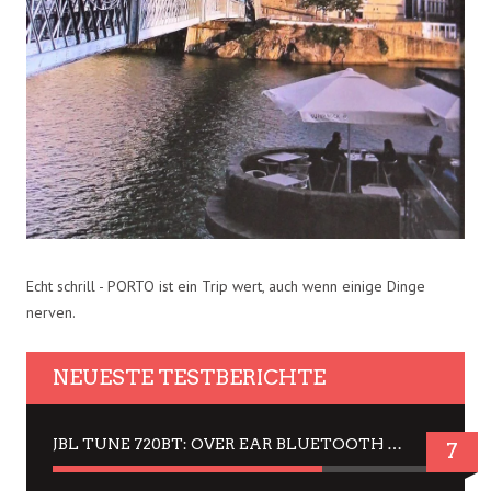
Echt schrill - PORTO ist ein Trip wert, auch wenn einige Dinge
nerven.
NEUESTE TESTBERICHTE
JBL TUNE 720BT: OVER EAR BLUETOOTH KOPFHÖRER UM DIE 50,-€ IM DAUER-TEST
7