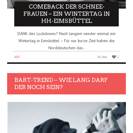
COMEBACK DER SCHNEE-
FRAUEN – EIN WINTERTAG IN
HH-EIMSBÜTTEL
DANK des Lockdowns? Nach langem wieder einmal ein
Wintertag in Eimsbüttel – Für nur kurze Zeit haben die
Norddeutschen das..
ART
30 JAN.
2
BART-TREND – WIE LANG DARF
DER NOCH SEIN?