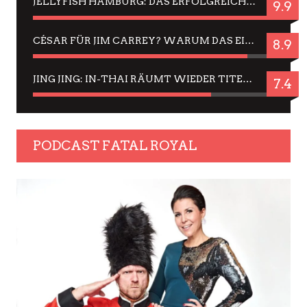
JELLYFISH HAMBURG: DAS ERFOLGREICHE SOMMER-MENÜ 2025 IN GEFÜHLEN UND BILDERN
9.9
CÉSAR FÜR JIM CARREY? WARUM DAS EINER DER NERVIGSTEN ACTORS IST UND BLEIBT
8.9
JING JING: IN-THAI RÄUMT WIEDER TITEL AB – EIN ZWEI-STUNDEN-ERLEBNISBERICHT
7.4
PODCAST FATAL ROYAL