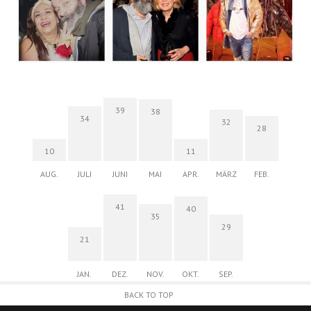
39
38
34
32
28
10
11
AUG.
JULI
JUNI
MAI
APR.
MÄRZ
FEB.
41
40
35
29
21
JAN.
DEZ.
NOV.
OKT.
SEP.
BACK TO TOP