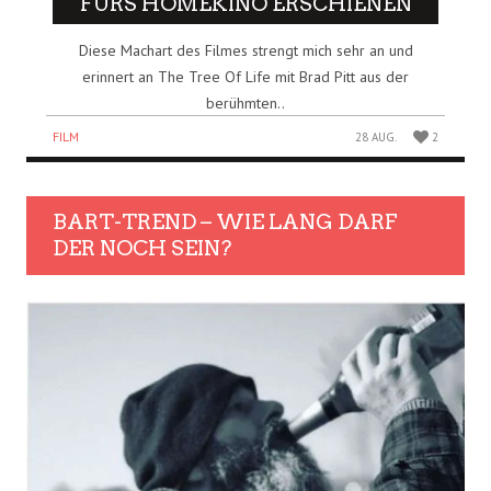
FÜRS HOMEKINO ERSCHIENEN
Diese Machart des Filmes strengt mich sehr an und
erinnert an The Tree Of Life mit Brad Pitt aus der
berühmten..
FILM
28 AUG.
2
BART-TREND – WIE LANG DARF
DER NOCH SEIN?