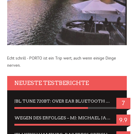
Echt schrill - PORTO ist ein Trip wert, auch wenn einige Dinge
nerven.
NEUESTE TESTBERICHTE
JBL TUNE 720BT: OVER EAR BLUETOOTH KOPFHÖRER UM DIE 50,-€ IM DAUER-TEST
7
WEGEN DES ERFOLGES – MJ: MICHAEL JACKSON MUSICAL IN EINER MATINEE SEHEN
9.9