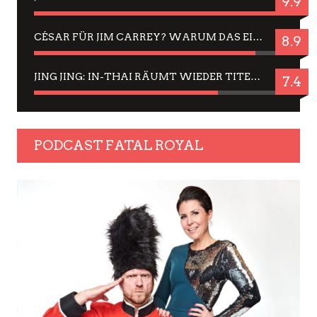
9.9
CÉSAR FÜR JIM CARREY? WARUM DAS EINER DER NERVIGSTEN ACTORS IST UND BLEIBT
8.9
JING JING: IN-THAI RÄUMT WIEDER TITEL AB – EIN ZWEI-STUNDEN-ERLEBNISBERICHT
7.4
PODCAST FATAL ROYAL