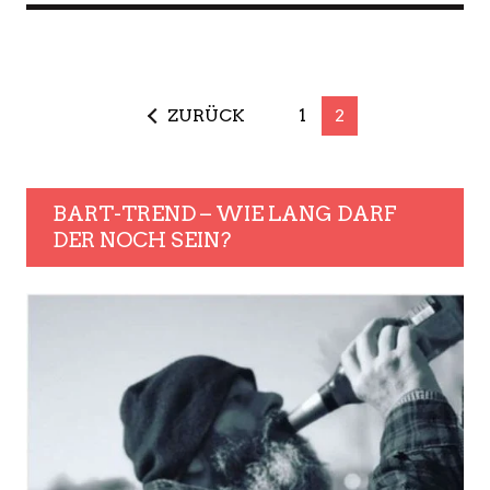
ZURÜCK
1
2
BART-TREND – WIE LANG DARF
DER NOCH SEIN?