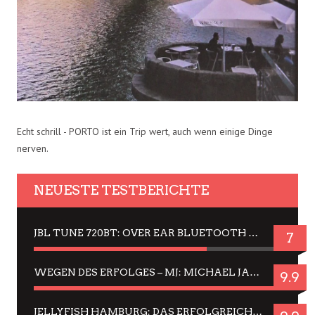
Echt schrill - PORTO ist ein Trip wert, auch wenn einige Dinge
nerven.
NEUESTE TESTBERICHTE
JBL TUNE 720BT: OVER EAR BLUETOOTH KOPFHÖRER UM DIE 50,-€ IM DAUER-TEST
7
WEGEN DES ERFOLGES – MJ: MICHAEL JACKSON MUSICAL IN EINER MATINEE SEHEN
9.9
JELLYFISH HAMBURG: DAS ERFOLGREICHE SOMMER-MENÜ 2025 IN GEFÜHLEN UND BILDERN