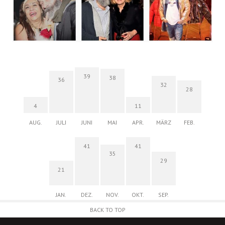
39
38
36
32
28
4
11
AUG.
JULI
JUNI
MAI
APR.
MÄRZ
FEB.
41
41
35
29
21
JAN.
DEZ.
NOV.
OKT.
SEP.
BACK TO TOP