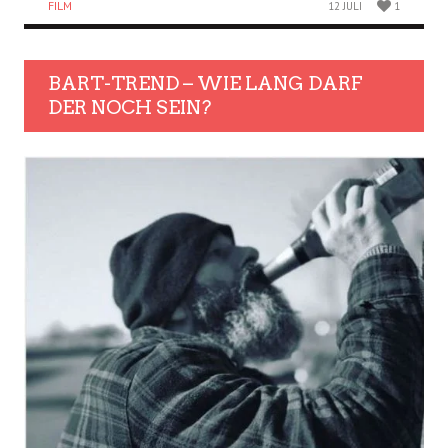
FILM
12 JULI
1
BART-TREND – WIE LANG DARF
DER NOCH SEIN?