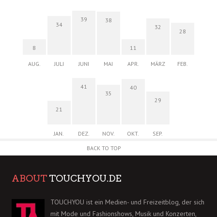
39
38
34
32
28
8
11
AUG.
JULI
JUNI
MAI
APR.
MÄRZ
FEB.
41
40
35
29
21
JAN.
DEZ.
NOV.
OKT.
SEP.
BACK TO TOP
ABOUT
TOUCHYOU.DE
TOUCHYOU ist ein Medien- und Freizeitblog, der sich
mit Mode und Fashionshows, Musik und Konzerten,