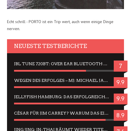
Echt schrill - PORTO ist ein Trip wert, auch wenn einige Dinge
nerven.
NEUESTE TESTBERICHTE
JBL TUNE 720BT: OVER EAR BLUETOOTH KOPFHÖRER UM DIE 50,-€ IM DAUER-TEST
7
WEGEN DES ERFOLGES – MJ: MICHAEL JACKSON MUSICAL IN EINER MATINEE SEHEN
9.9
JELLYFISH HAMBURG: DAS ERFOLGREICHE SOMMER-MENÜ 2025 IN GEFÜHLEN UND BILDERN
9.9
CÉSAR FÜR JIM CARREY? WARUM DAS EINER DER NERVIGSTEN ACTORS IST UND BLEIBT
8.9
JING JING: IN-THAI RÄUMT WIEDER TITEL AB – EIN ZWEI-STUNDEN-ERLEBNISBERICHT