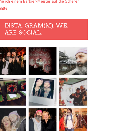
ie ich einem Barbier-Meister auf die Scheren
ühlte.
INSTA. GRAM(M). WE.
ARE. SOCIAL.