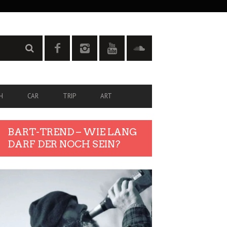
H
CAR
TRIP
ART
BART-TREND – WIE LANG
DARF DER NOCH SEIN?