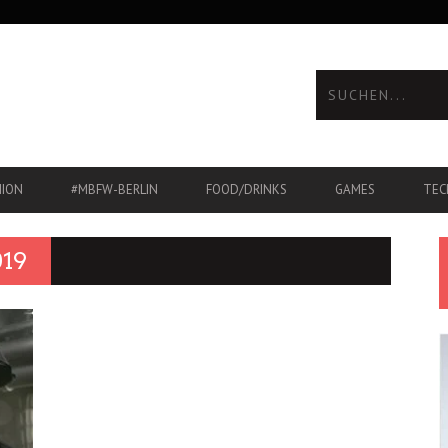
HION
#MBFW-BERLIN
FOOD/DRINKS
GAMES
TEC
19