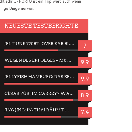
cht schrill - PORTO ist ein Trip wert, auch wenn
inige Dinge nerven.
NEUESTE TESTBERICHTE
JBL TUNE 720BT: OVER EAR BLUETOOTH KOPFHÖRER UM DIE 50,-€ IM DAUER-TEST
7
WEGEN DES ERFOLGES – MJ: MICHAEL JACKSON MUSICAL IN EINER MATINEE SEHEN
9.9
JELLYFISH HAMBURG: DAS ERFOLGREICHE SOMMER-MENÜ 2025 IN GEFÜHLEN UND BILDERN
9.9
CÉSAR FÜR JIM CARREY? WARUM DAS EINER DER NERVIGSTEN ACTORS IST UND BLEIBT
8.9
JING JING: IN-THAI RÄUMT WIEDER TITEL AB – EIN ZWEI-STUNDEN-ERLEBNISBERICHT
7.4