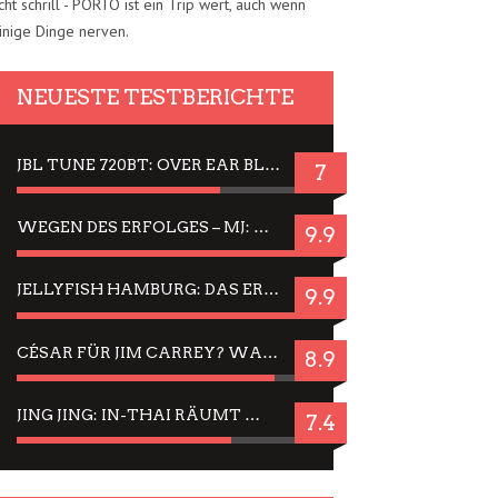
cht schrill - PORTO ist ein Trip wert, auch wenn
inige Dinge nerven.
NEUESTE TESTBERICHTE
JBL TUNE 720BT: OVER EAR BLUETOOTH KOPFHÖRER UM DIE 50,-€ IM DAUER-TEST
7
WEGEN DES ERFOLGES – MJ: MICHAEL JACKSON MUSICAL IN EINER MATINEE SEHEN
9.9
JELLYFISH HAMBURG: DAS ERFOLGREICHE SOMMER-MENÜ 2025 IN GEFÜHLEN UND BILDERN
9.9
CÉSAR FÜR JIM CARREY? WARUM DAS EINER DER NERVIGSTEN ACTORS IST UND BLEIBT
8.9
JING JING: IN-THAI RÄUMT WIEDER TITEL AB – EIN ZWEI-STUNDEN-ERLEBNISBERICHT
7.4