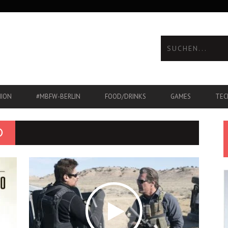
HION
#MBFW-BERLIN
FOOD/DRINKS
GAMES
TEC
O