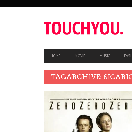
SEKUNDÄRE
NAVIGATION
HAUPT-
HOME
MOVIE
MUSIC
FAS
NAVIGATION
TAGARCHIVE: SICARI