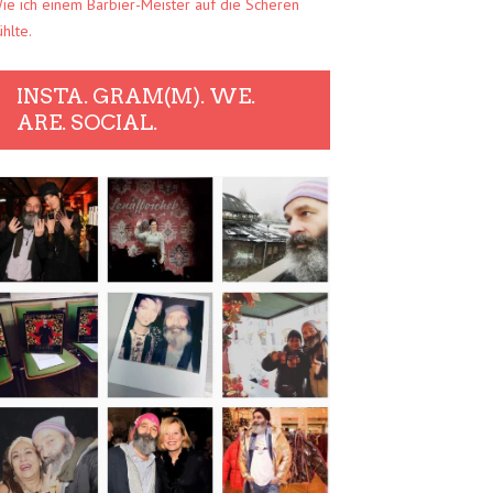
ie ich einem Barbier-Meister auf die Scheren
ühlte.
INSTA. GRAM(M). WE.
ARE. SOCIAL.