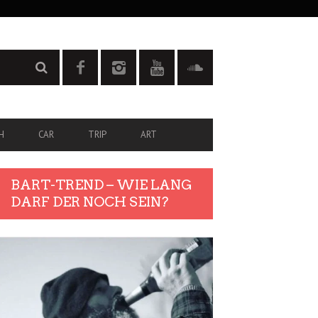
H
CAR
TRIP
ART
BART-TREND – WIE LANG
DARF DER NOCH SEIN?