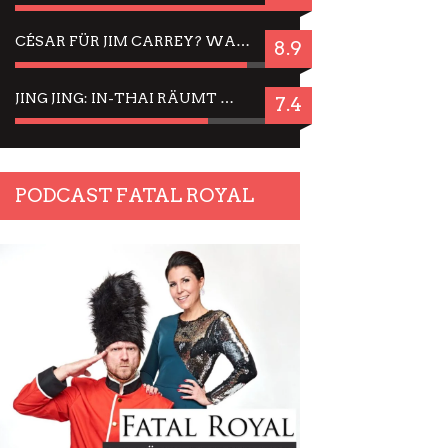
CÉSAR FÜR JIM CARREY? WARUM DAS EINER DER NERVIGSTEN ACTORS IST UND BLEIBT
8.9
JING JING: IN-THAI RÄUMT WIEDER TITEL AB – EIN ZWEI-STUNDEN-ERLEBNISBERICHT
7.4
PODCAST FATAL ROYAL