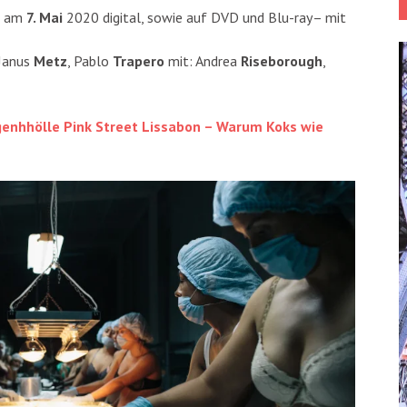
am
7. Mai
2020 digital, sowie auf DVD und Blu-ray– mit
 Janus
Metz
, Pablo
Trapero
mit: Andrea
Riseborough
,
genhhölle Pink Street Lissabon – Warum Koks wie