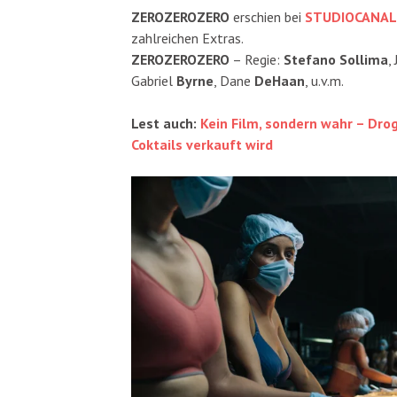
ZEROZEROZERO
erschien bei
STUDIOCANAL
zahlreichen Extras.
ZEROZEROZERO
– Regie:
Stefano Sollima
,
Gabriel
Byrne
, Dane
DeHaan
, u.v.m.
Lest auch:
Kein Film, sondern wahr – Dro
Coktails verkauft wird