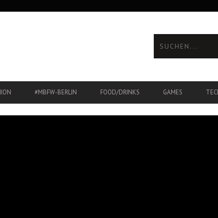
HION
#MBFW-BERLIN
FOOD/DRINKS
GAMES
TEC