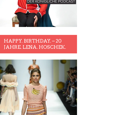
HAPPY. BIRTHDAY. – 20
JAHRE. LENA. HOSCHEK.