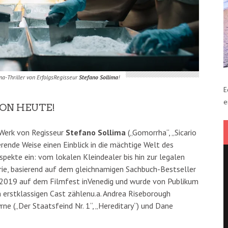
a-Thriller von ErfolgsRegisseur
Stefano Sollima
!
E
e
VON HEUTE!
Werk von Regisseur
Stefano Sollima
(„Gomorrha“, „Sicario
rende Weise einen Einblick in die mächtige Welt des
pekte ein: vom lokalen Kleindealer bis hin zur legalen
rie, basierend auf dem gleichnamigen Sachbuch-Bestseller
e 2019 auf dem Filmfest inVenedig und wurde von Publikum
m erstklassigen Cast zählenu.a. Andrea Riseborough
yrne („Der Staatsfeind Nr. 1“, „Hereditary“) und Dane