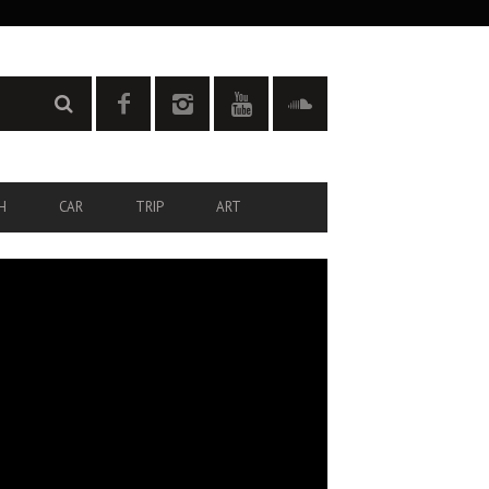
H
CAR
TRIP
ART