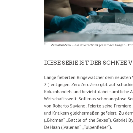
ZeroZeroZero
– ein unverschämt fesselnder Drogen-Dram
DIESE SERIE IST DER SCHNEE 
Lange fieberten Bingewatcher dem neusten 
2“) entgegen. ZeroZeroZero gibt auf schockie
Kokainhandels und bezieht dabei sämtliche As
Wirtschaftswelt. Sollimas schonungslose Se
von Roberto Saviano, feierte seine Premier
und Kritikern gleichermaßen gefeiert. Zu de
(„Birdman“, „Battle of the Sexes“), Gabriel B
DeHaan („Valerian“, „Tulpenfieber“).