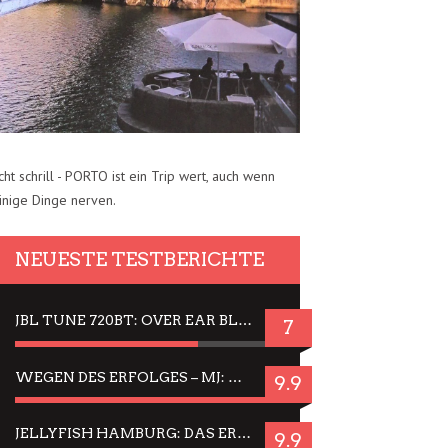
cht schrill - PORTO ist ein Trip wert, auch wenn
inige Dinge nerven.
NEUESTE TESTBERICHTE
JBL TUNE 720BT: OVER EAR BLUETOOTH KOPFHÖRER UM DIE 50,-€ IM DAUER-TEST
7
WEGEN DES ERFOLGES – MJ: MICHAEL JACKSON MUSICAL IN EINER MATINEE SEHEN
9.9
JELLYFISH HAMBURG: DAS ERFOLGREICHE SOMMER-MENÜ 2025 IN GEFÜHLEN UND BILDERN
9.9