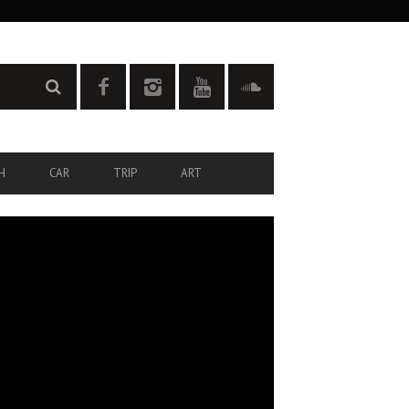
H
CAR
TRIP
ART