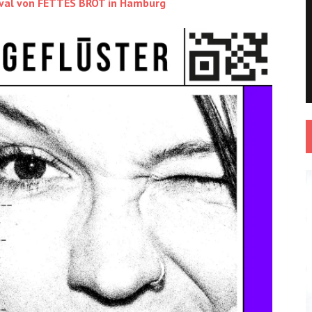
tival von FETTES BROT in Hamburg