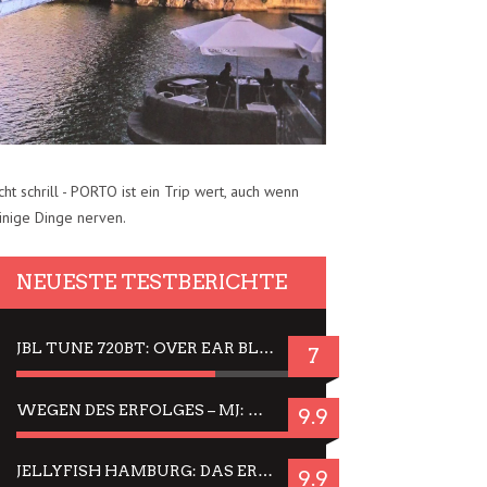
cht schrill - PORTO ist ein Trip wert, auch wenn
inige Dinge nerven.
NEUESTE TESTBERICHTE
JBL TUNE 720BT: OVER EAR BLUETOOTH KOPFHÖRER UM DIE 50,-€ IM DAUER-TEST
7
WEGEN DES ERFOLGES – MJ: MICHAEL JACKSON MUSICAL IN EINER MATINEE SEHEN
9.9
JELLYFISH HAMBURG: DAS ERFOLGREICHE SOMMER-MENÜ 2025 IN GEFÜHLEN UND BILDERN
9.9