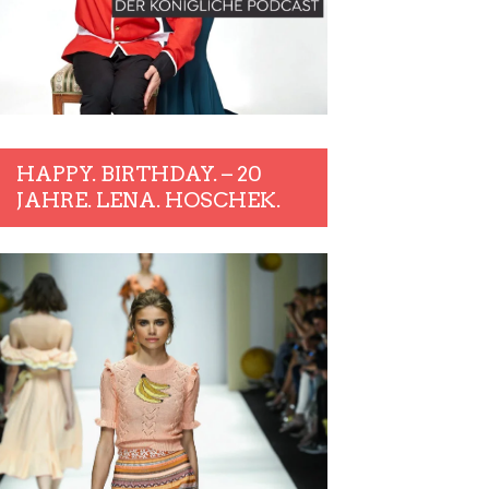
HAPPY. BIRTHDAY. – 20
JAHRE. LENA. HOSCHEK.