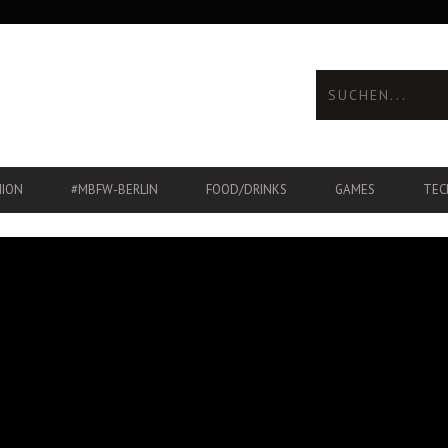
HION
#MBFW-BERLIN
FOOD/DRINKS
GAMES
TEC