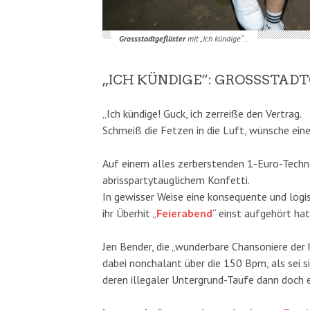
Grossstadtgeflüster
mit „Ich kündige“…
„ICH KÜNDIGE“: GROSSSTAD
„Ich kündige! Guck, ich zerreiße den Vertrag.
Schmeiß die Fetzen in die Luft, wünsche ein
Auf einem alles zerberstenden 1-Euro-Techno-
abrisspartytauglichem Konfetti.
In gewisser Weise eine konsequente und logi
ihr Überhit „
Feierabend
“ einst aufgehört hat
Jen Bender, die „wunderbare Chansoniere der
dabei nonchalant über die 150 Bpm, als sei s
deren illegaler Untergrund-Taufe dann doch ei