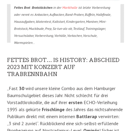
Fettes Brot
:
Brotstöckchen
in der
Markthalle
ist letzte Vorbereitung
oder nennt es Anbacken, Aufbacken, Band-Proben, Büffeln, Halbfinale,
Hausaufgaben, Idiotentest, Kaltstart, Kindergarten, Manöver, Mini-
Brotstock, Muckibude, Prep, So-tun-als-ob, Testlauf, Trainingslager,
Versuchslabor, Vorbereitung, Vorhölle, Vorkochen, Vorschule,
Warmspielen…
FETTES BROT… IS HISTORY: ABSCHIED
2023 MIT KONZERT AUF
TRABRENNBAHN
„Fast
30
wird unsere kleine Combo aus dem Hamburger
Baumschulgebiet dieses Jahr. Nicht schlecht für drei
Vorstadtkrokodile, die auf ihrer
ersten
ECHO-Verleihung
1995 als gekürte
Frischlinge
des Jahres das nichtsahnende
Publikum direkt mit einem internen
Battlerap
verwirrten:
„3 sind 2 zuviel“. Rückblickend eine sich-selbst-erfüllende
Prophezeiung auf Nostradamus-Level.
Ominös
! Sicher ist