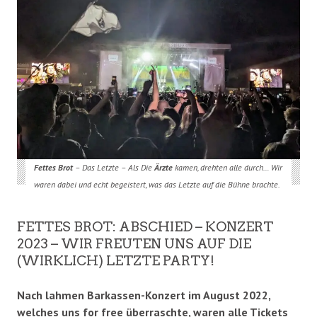
Fettes Brot
– Das Letzte – Als Die
Ärzte
kamen, drehten alle durch… Wir
waren dabei und echt begeistert, was das Letzte auf die Bühne brachte.
FETTES BROT: ABSCHIED – KONZERT
2023 – WIR FREUTEN UNS AUF DIE
(WIRKLICH) LETZTE PARTY!
Nach lahmen Barkassen-Konzert im August 2022,
welches uns for free überraschte, waren alle Tickets