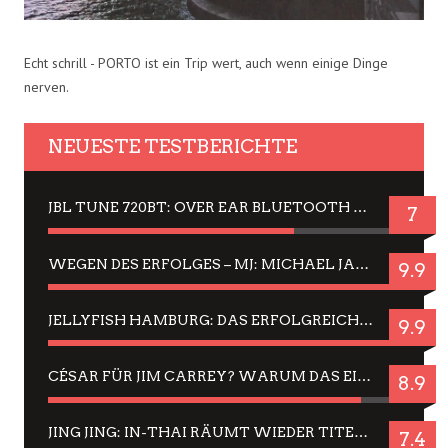
Echt schrill - PORTO ist ein Trip wert, auch wenn einige Dinge
nerven.
NEUESTE TESTBERICHTE
JBL TUNE 720BT: OVER EAR BLUETOOTH KOPFHÖRER UM DIE 50,-€ IM DAUER-TEST
7
WEGEN DES ERFOLGES – MJ: MICHAEL JACKSON MUSICAL IN EINER MATINEE SEHEN
9.9
JELLYFISH HAMBURG: DAS ERFOLGREICHE SOMMER-MENÜ 2025 IN GEFÜHLEN UND BILDERN
9.9
CÉSAR FÜR JIM CARREY? WARUM DAS EINER DER NERVIGSTEN ACTORS IST UND BLEIBT
8.9
JING JING: IN-THAI RÄUMT WIEDER TITEL AB – EIN ZWEI-STUNDEN-ERLEBNISBERICHT
7.4