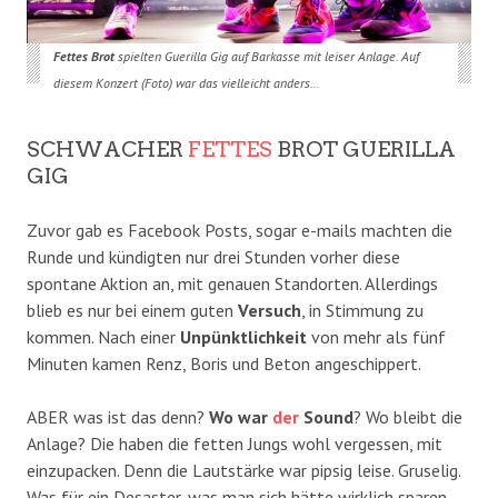
Fettes Brot
spielten Guerilla Gig auf Barkasse mit leiser Anlage. Auf
diesem Konzert (Foto) war das vielleicht anders…
SCHWACHER
FETTES
BROT GUERILLA
GIG
Zuvor gab es Facebook Posts, sogar e-mails machten die
Runde und kündigten nur drei Stunden vorher diese
spontane Aktion an, mit genauen Standorten. Allerdings
blieb es nur bei einem guten
Versuch
, in Stimmung zu
kommen. Nach einer
Unpünktlichkeit
von mehr als fünf
Minuten kamen Renz, Boris und Beton angeschippert.
ABER was ist das denn?
Wo war
der
Sound
? Wo bleibt die
Anlage? Die haben die fetten Jungs wohl vergessen, mit
einzupacken. Denn die Lautstärke war pipsig leise. Gruselig.
Was für ein Desaster, was man sich hätte wirklich sparen