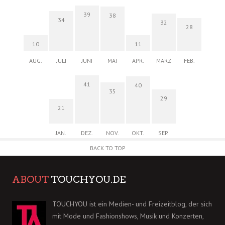
39
38
34
32
28
10
11
AUG.
JULI
JUNI
MAI
APR.
MÄRZ
FEB.
41
40
35
29
21
JAN.
DEZ.
NOV.
OKT.
SEP.
BACK TO TOP
ABOUT
TOUCHYOU.DE
TOUCHYOU ist ein Medien- und Freizeitblog, der sich
mit Mode und Fashionshows, Musik und Konzerten,