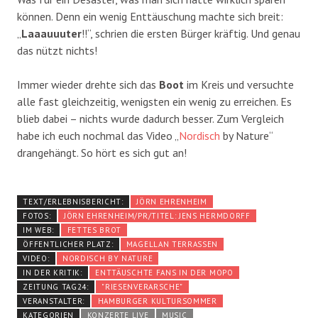
können. Denn ein wenig Enttäuschung machte sich breit:
„
Laaauuuter
!!“, schrien die ersten Bürger kräftig. Und genau
das nützt nichts!
Immer wieder drehte sich das
Boot
im Kreis und versuchte
alle fast gleichzeitig, wenigsten ein wenig zu erreichen. Es
blieb dabei – nichts wurde dadurch besser. Zum Vergleich
habe ich euch nochmal das Video „
Nordisch
by Nature“
drangehängt. So hört es sich gut an!
TEXT/ERLEBNISBERICHT:
JÖRN EHRENHEIM
FOTOS:
JÖRN EHRENHEIM/PR/TITEL: JENS HERMDORFF
IM WEB:
FETTES BROT
ÖFFENTLICHER PLATZ:
MAGELLAN TERRASSEN
VIDEO:
NORDISCH BY NATURE
IN DER KRITIK:
ENTTÄUSCHTE FANS IN DER MOPO
ZEITUNG TAG24:
"RIESENVERARSCHE"
VERANSTALTER:
HAMBURGER KULTURSOMMER
KATEGORIEN
KONZERTE LIVE
MUSIC