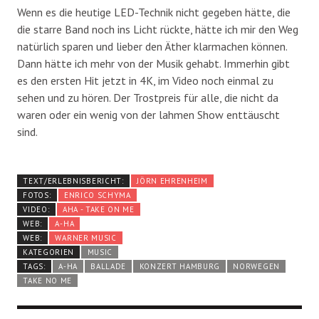
Wenn es die heutige LED-Technik nicht gegeben hätte, die
die starre Band noch ins Licht rückte, hätte ich mir den Weg
natürlich sparen und lieber den Äther klarmachen können.
Dann hätte ich mehr von der Musik gehabt. Immerhin gibt
es den ersten Hit jetzt in 4K, im Video noch einmal zu
sehen und zu hören. Der Trostpreis für alle, die nicht da
waren oder ein wenig von der lahmen Show enttäuscht
sind.
TEXT/ERLEBNISBERICHT:
JÖRN EHRENHEIM
FOTOS:
ENRICO SCHYMA
VIDEO:
AHA - TAKE ON ME
WEB:
A-HA
WEB:
WARNER MUSIC
KATEGORIEN
MUSIC
TAGS:
A-HA
BALLADE
KONZERT HAMBURG
NORWEGEN
TAKE NO ME