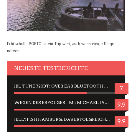
Echt schrill - PORTO ist ein Trip wert, auch wenn einige Dinge
nerven.
NEUESTE TESTBERICHTE
JBL TUNE 720BT: OVER EAR BLUETOOTH KOPFHÖRER UM DIE 50,-€ IM DAUER-TEST
7
WEGEN DES ERFOLGES – MJ: MICHAEL JACKSON MUSICAL IN EINER MATINEE SEHEN
9.9
JELLYFISH HAMBURG: DAS ERFOLGREICHE SOMMER-MENÜ 2025 IN GEFÜHLEN UND BILDERN
9.9