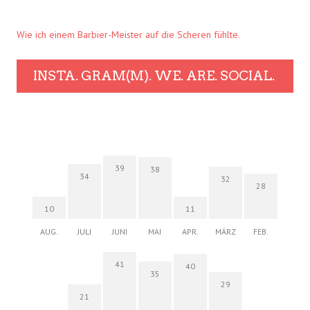
Wie ich einem Barbier-Meister auf die Scheren fühlte.
INSTA. GRAM(M). WE. ARE. SOCIAL.
39
38
34
32
28
10
11
AUG.
JULI
JUNI
MAI
APR.
MÄRZ
FEB.
41
40
35
29
21