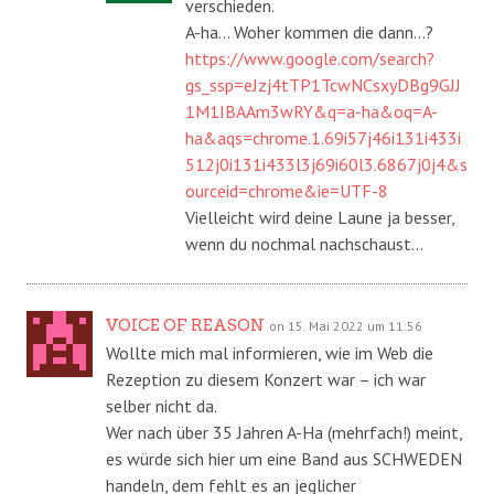
verschieden.
A-ha… Woher kommen die dann…?
https://www.google.com/search?
gs_ssp=eJzj4tTP1TcwNCsxyDBg9GJJ
1M1IBAAm3wRY&q=a-ha&oq=A-
ha&aqs=chrome.1.69i57j46i131i433i
512j0i131i433l3j69i60l3.6867j0j4&s
ourceid=chrome&ie=UTF-8
Vielleicht wird deine Laune ja besser,
wenn du nochmal nachschaust…
VOICE OF REASON
on 15. Mai 2022 um 11:56
Wollte mich mal informieren, wie im Web die
Rezeption zu diesem Konzert war – ich war
selber nicht da.
Wer nach über 35 Jahren A-Ha (mehrfach!) meint,
es würde sich hier um eine Band aus SCHWEDEN
handeln, dem fehlt es an jeglicher