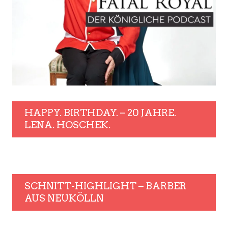
HAPPY. BIRTHDAY. – 20 JAHRE.
LENA. HOSCHEK.
SCHNITT-HIGHLIGHT – BARBER
AUS NEUKÖLLN