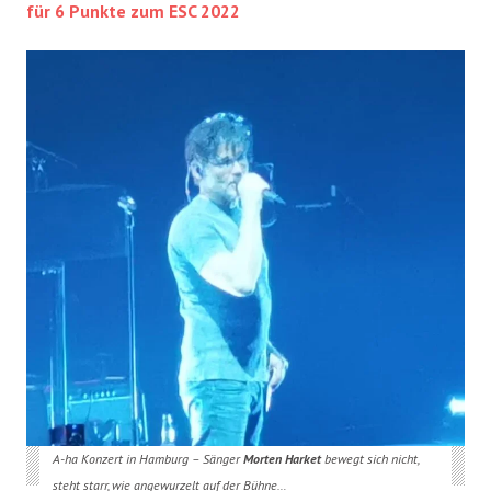
für 6 Punkte zum ESC 2022
A-ha Konzert in Hamburg – Sänger
Morten Harket
bewegt sich nicht,
steht starr, wie angewurzelt auf der Bühne…