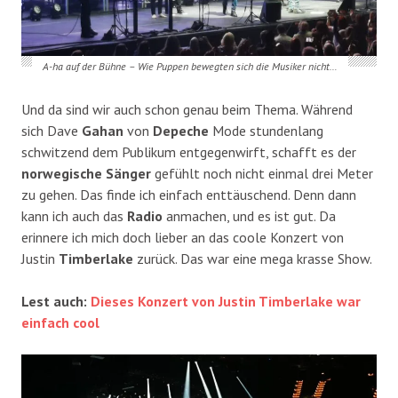
A-ha auf der Bühne – Wie Puppen bewegten sich die Musiker nicht…
Und da sind wir auch schon genau beim Thema. Während
sich Dave
Gahan
von
Depeche
Mode stundenlang
schwitzend dem Publikum entgegenwirft, schafft es der
norwegische Sänger
gefühlt noch nicht einmal drei Meter
zu gehen. Das finde ich einfach enttäuschend. Denn dann
kann ich auch das
Radio
anmachen, und es ist gut. Da
erinnere ich mich doch lieber an das coole Konzert von
Justin
Timberlake
zurück. Das war eine mega krasse Show.
Lest auch:
Dieses Konzert von Justin Timberlake war
einfach cool