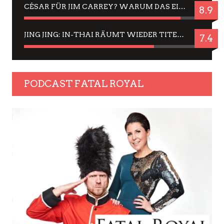
CÉSAR FÜR JIM CARREY? WARUM DAS EINER DER NERVIGSTEN ACTORS IST UND BLEIBT
8.9
JING JING: IN-THAI RÄUMT WIEDER TITEL AB – EIN ZWEI-STUNDEN-ERLEBNISBERICHT
7.4
PODCAST FATAL ROYAL