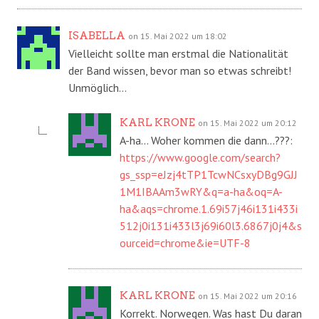
ISABELLA
on 15. Mai 2022 um 18:02
Vielleicht sollte man erstmal die Nationalität
der Band wissen, bevor man so etwas schreibt!
Unmöglich…
KARL KRONE
on 15. Mai 2022 um 20:12
A-ha… Woher kommen die dann…???:
https://www.google.com/search?
gs_ssp=eJzj4tTP1TcwNCsxyDBg9GJJ
1M1IBAAm3wRY&q=a-ha&oq=A-
ha&aqs=chrome.1.69i57j46i131i433i
512j0i131i433l3j69i60l3.6867j0j4&s
ourceid=chrome&ie=UTF-8
KARL KRONE
on 15. Mai 2022 um 20:16
Korrekt. Norwegen. Was hast Du daran