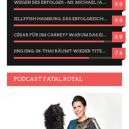
WEGEN DES ERFOLGES – MJ: MICHAEL JACKSON MUSICAL IN EINER MATINEE SEHEN
9.9
JELLYFISH HAMBURG: DAS ERFOLGREICHE SOMMER-MENÜ 2025 IN GEFÜHLEN UND BILDERN
9.9
CÉSAR FÜR JIM CARREY? WARUM DAS EINER DER NERVIGSTEN ACTORS IST UND BLEIBT
8.9
JING JING: IN-THAI RÄUMT WIEDER TITEL AB – EIN ZWEI-STUNDEN-ERLEBNISBERICHT
7.4
PODCAST FATAL ROYAL