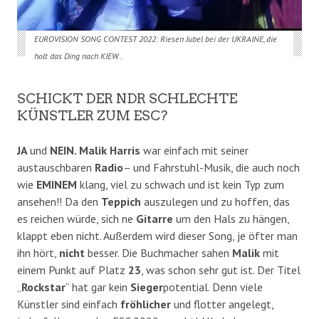
EUROVISION SONG CONTEST 2022: Riesen Jubel bei der UKRAINE, die
holt das Ding nach KIEW…
SCHICKT DER NDR SCHLECHTE
KÜNSTLER ZUM ESC?
JA
und
NEIN. Malik Harris
war einfach mit seiner
austauschbaren
Radio
– und Fahrstuhl-Musik, die auch noch
wie
EMINEM
klang, viel zu schwach und ist kein Typ zum
ansehen!! Da den
Teppich
auszulegen und zu hoffen, das
es reichen würde, sich ne
Gitarre
um den Hals zu hängen,
klappt eben nicht. Außerdem wird dieser Song, je öfter man
ihn hört,
nicht
besser. Die Buchmacher sahen
Malik
mit
einem Punkt auf Platz
23
, was schon sehr gut ist. Der Titel
„
Rockstar
“ hat gar kein
Sieger
potential. Denn viele
Künstler sind einfach
fröhlicher
und flotter angelegt,