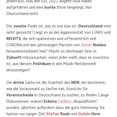
jedenfalls, was den ESC 2022 angeht! Alle haben
aufgefahren und eine
bunte
Show hingelegt. Nur
Deutschland nicht.
Der
zweite
Punkt ist, das es nun klar ist;
Deutschland
wird
nicht gemocht! Liegt es an der Aggressivität von LINKS und
RECHTS
, die sich spätestens und offensichtlich seit
CORONA und den jahrelangen Parolen von
Xavier
Naidoo
herauskristallisiert hat? Macht es überhaupt Sinn, in
Zukunft
mitzumachen, wenn jeder weiß, dass es zwecklos
ist, aus diesem
Politikum
in den Musik-Wettbewerb
einzusteigen?
Die
dritte
Sache ist die Starrheit des
NDR
, der bestimmt,
wie die Vorauswahl zu laufen hat, Künstler für
Vorentscheide
in Deutschland zu suchen, zu finden. Lange
Diskussionen, warum
Eskimo
Callboy
„disqualifiziert“
wurden, lähmten außerdem dazu die gute Stimmung. Da
hatten vor langer Zeit
Stefan
Raab
und
Guildo
Horn