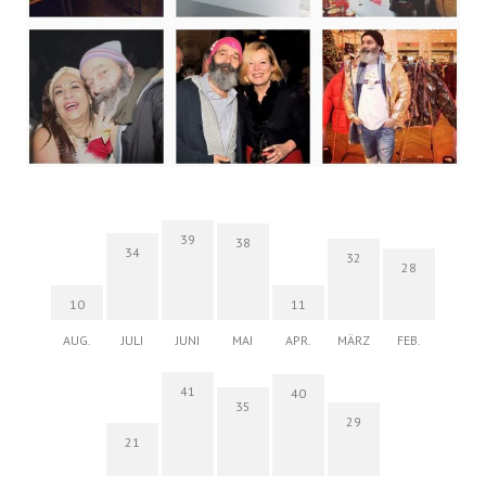
39
38
34
32
28
10
11
AUG.
JULI
JUNI
MAI
APR.
MÄRZ
FEB.
41
40
35
29
21