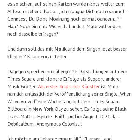
es so schien, auf seinen Karten würde nichts weiter zum
Ablesen stehen: „Katja…, ich fruague Dich noch oainmol –
Gönntest Du Deine Moainung noch einmal oandern…?“
Hää? Noch einmal? Wie viele hundert Male will er denn
noch dasselbe erfragen?
Und dann soll das mit
Malik
und dem Singen jetzt besser
klappen? Kaum vorzustellen…
Dagegen sprechen nun übergroße Darstellungen auf dem
Times Square und kleinere Erfolge als Support anderer
Musik-Größen.
Als erster deutscher Künstler
ist Malik
nämlich anlässlich der Veröffentlichung seiner Single „When
We’ve Arrived“ eine Woche lang auf dem Times Square
Billboard in
New York
City zu sehen. Es folgt seine Black-
Lives-Matter-Hymne „Faith“ und im August 2021 das
Debütalbum „Anonymous Colonist“.
Ich möchte am liebsten erneut NICHT unser Land