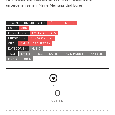
untergehen sehen. Meine Meinung. Und Eure?
TEXT/ERLEBNISBERICHT:
JÖRN EHRENHEIM
FOTO:
ARD
KÜNSTLERIN:
EMELY ROBERTS
EUROVISION
SONGCONTEST
VIEO:
KALUSH ORCHESTRA
KATEGORIEN
MUSIC
TAGS:
EMINEM
ESC
ITALIEN
MALIK HARRIS
MANESKIN
MUSIK
TURIN
2
0
X GETEILT