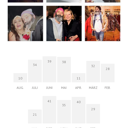
39
38
34
32
28
10
11
AUG.
JULI
JUNI
MAI
APR.
MÄRZ
FEB.
41
40
35
29
21