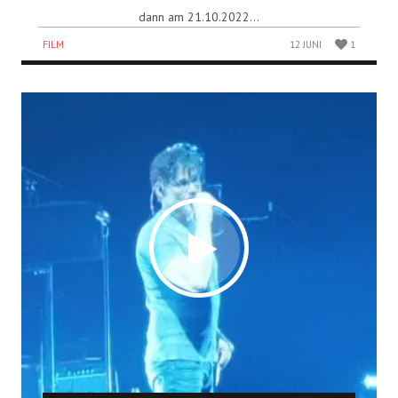
dann am 21.10.2022...
FILM
12 JUNI
1