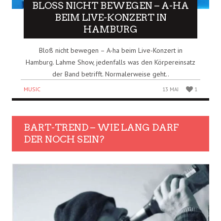
BLOSS NICHT BEWEGEN – A-HA B
EIM LIVE-KONZERT IN H
AMBURG
Bloß nicht bewegen – A-ha beim Live-Konzert in
Hamburg. Lahme Show, jedenfalls was den Körpereinsatz
der Band betrifft. Normalerweise geht..
MUSIC
13 MAI
1
BART-TREND – WIE LANG DARF
DER NOCH SEIN?