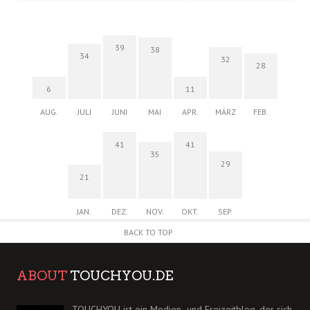
39
38
34
32
28
6
11
AUG.
JULI
JUNI
MAI
APR.
MÄRZ
FEB.
41
41
35
29
21
JAN.
DEZ.
NOV.
OKT.
SEP.
BACK TO TOP
ABOUT
TOUCHYOU.DE
TOUCHYOU ist ein Medien- und Freizeitblog, der sich