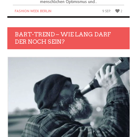
menschlichen Optimismus und..
FASHION WEEK BERLIN
9 SEP.
2
BART-TREND – WIE LANG DARF
DER NOCH SEIN?