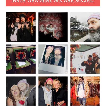
INSTA. GRAM(M). WE. ARE. SOCIAL.