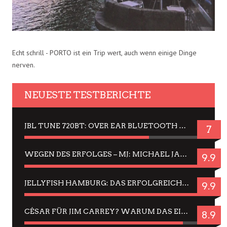
Echt schrill - PORTO ist ein Trip wert, auch wenn einige Dinge
nerven.
NEUESTE TESTBERICHTE
JBL TUNE 720BT: OVER EAR BLUETOOTH KOPFHÖRER UM DIE 50,-€ IM DAUER-TEST
7
WEGEN DES ERFOLGES – MJ: MICHAEL JACKSON MUSICAL IN EINER MATINEE SEHEN
9.9
JELLYFISH HAMBURG: DAS ERFOLGREICHE SOMMER-MENÜ 2025 IN GEFÜHLEN UND BILDERN
9.9
CÉSAR FÜR JIM CARREY? WARUM DAS EINER DER NERVIGSTEN ACTORS IST UND BLEIBT
8.9