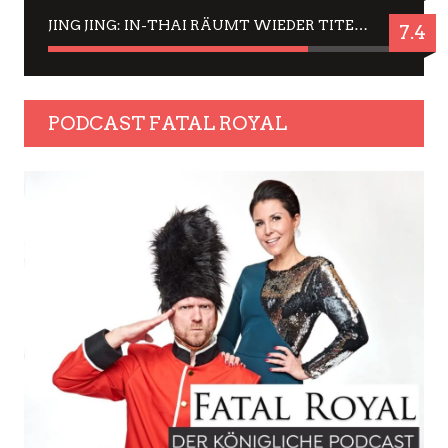
JING JING: IN-THAI RÄUMT WIEDER TITEL AB – EIN ZWEI-STUNDEN-ERLEBNISBERICHT
7.4
PODCAST FATAL ROYAL