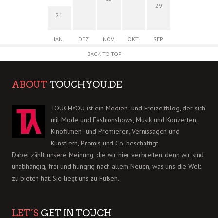
29
21
JAN.
DEZ.
NOV.
OKT.
SEP.
BACK TO TOP
ABOUT
TOUCHYOU.DE
TOUCHYOU ist ein Medien- und Freizeitblog, der sich
mit Mode und Fashionshows, Musik und Konzerten,
Kinofilmen- und Premieren, Vernissagen und
Künstlern, Promis und Co. beschäftigt.
Dabei zählt unsere Meinung, die wir hier verbreiten, denn wir sind
unabhängig, frei und hungrig nach allem Neuen, was uns die Welt
zu bieten hat. Sie liegt uns zu Füßen.
LET´S
GET IN TOUCH