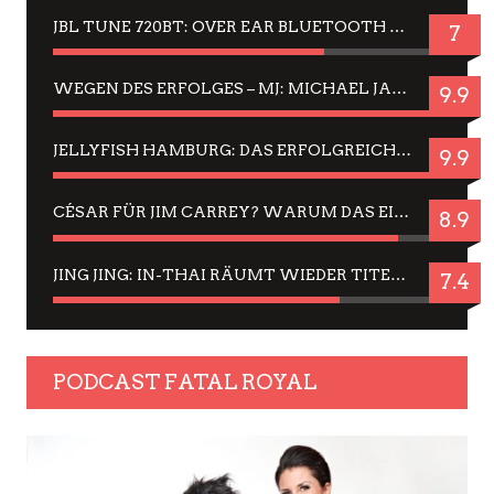
JBL TUNE 720BT: OVER EAR BLUETOOTH KOPFHÖRER UM DIE 50,-€ IM DAUER-TEST
7
WEGEN DES ERFOLGES – MJ: MICHAEL JACKSON MUSICAL IN EINER MATINEE SEHEN
9.9
JELLYFISH HAMBURG: DAS ERFOLGREICHE SOMMER-MENÜ 2025 IN GEFÜHLEN UND BILDERN
9.9
CÉSAR FÜR JIM CARREY? WARUM DAS EINER DER NERVIGSTEN ACTORS IST UND BLEIBT
8.9
JING JING: IN-THAI RÄUMT WIEDER TITEL AB – EIN ZWEI-STUNDEN-ERLEBNISBERICHT
7.4
PODCAST FATAL ROYAL