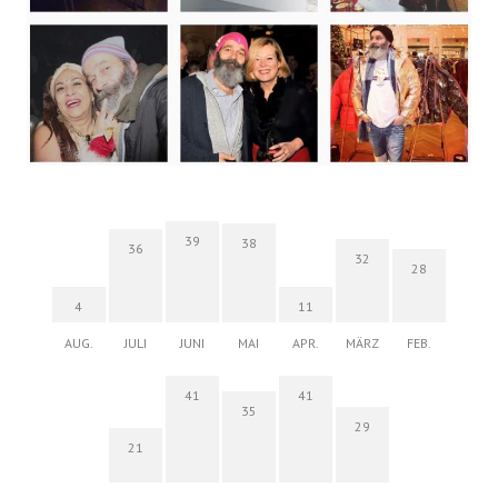
39
38
36
32
28
4
11
AUG.
JULI
JUNI
MAI
APR.
MÄRZ
FEB.
41
41
35
29
21