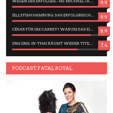
WEGEN DES ERFOLGES – MJ: MICHAEL JACKSON MUSICAL IN EINER MATINEE SEHEN
9.9
JELLYFISH HAMBURG: DAS ERFOLGREICHE SOMMER-MENÜ 2025 IN GEFÜHLEN UND BILDERN
9.9
CÉSAR FÜR JIM CARREY? WARUM DAS EINER DER NERVIGSTEN ACTORS IST UND BLEIBT
8.9
JING JING: IN-THAI RÄUMT WIEDER TITEL AB – EIN ZWEI-STUNDEN-ERLEBNISBERICHT
7.4
PODCAST FATAL ROYAL