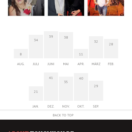
39
38
34
32
28
8
11
AUG.
JULI
JUNI
MAI
APR.
MÄRZ
FEB.
41
40
35
29
21
JAN.
DEZ.
NOV.
OKT.
SEP.
BACK TO TOP