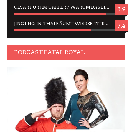
CÉSAR FÜR JIM CARREY? WARUM DAS EINER DER NERVIGSTEN ACTORS IST UND BLEIBT
8.9
JING JING: IN-THAI RÄUMT WIEDER TITEL AB – EIN ZWEI-STUNDEN-ERLEBNISBERICHT
7.4
PODCAST FATAL ROYAL