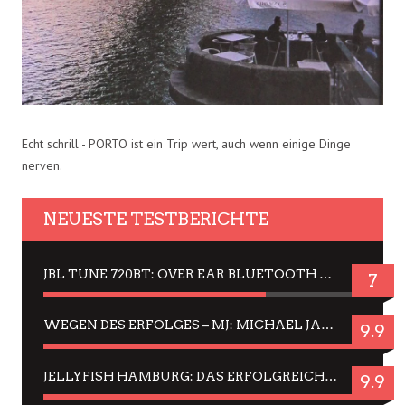
Echt schrill - PORTO ist ein Trip wert, auch wenn einige Dinge
nerven.
NEUESTE TESTBERICHTE
JBL TUNE 720BT: OVER EAR BLUETOOTH KOPFHÖRER UM DIE 50,-€ IM DAUER-TEST
7
WEGEN DES ERFOLGES – MJ: MICHAEL JACKSON MUSICAL IN EINER MATINEE SEHEN
9.9
JELLYFISH HAMBURG: DAS ERFOLGREICHE SOMMER-MENÜ 2025 IN GEFÜHLEN UND BILDERN
9.9