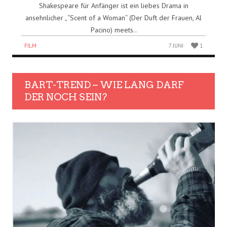
Shakespeare für Anfänger ist ein liebes Drama in
ansehnlicher „“Scent of a Woman“ (Der Duft der Frauen, Al
Pacino) meets..
FILM
7 JUNI
1
BART-TREND – WIE LANG DARF
DER NOCH SEIN?