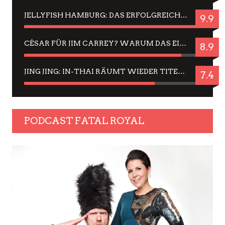
JELLYFISH HAMBURG: DAS ERFOLGREICHE SOMMER-MENÜ 2025 IN GEFÜHLEN UND BILDERN
9.9
CÉSAR FÜR JIM CARREY? WARUM DAS EINER DER NERVIGSTEN ACTORS IST UND BLEIBT
8.9
JING JING: IN-THAI RÄUMT WIEDER TITEL AB – EIN ZWEI-STUNDEN-ERLEBNISBERICHT
7.4
PODCAST FATAL ROYAL