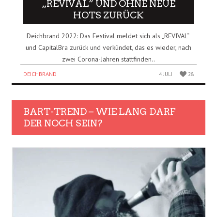
„REVIVAL“ UND OHNE NEUE
HOTS ZURÜCK
Deichbrand 2022: Das Festival meldet sich als „REVIVAL“
und CapitalBra zurück und verkündet, das es wieder, nach
zwei Corona-Jahren stattfinden..
DEICHBRAND
4 JULI
28
BART-TREND – WIE LANG DARF
DER NOCH SEIN?