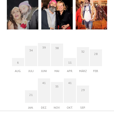
39
38
34
32
28
6
11
AUG.
JULI
JUNI
MAI
APR.
MÄRZ
FEB.
41
41
35
29
21
JAN.
DEZ.
NOV.
OKT.
SEP.