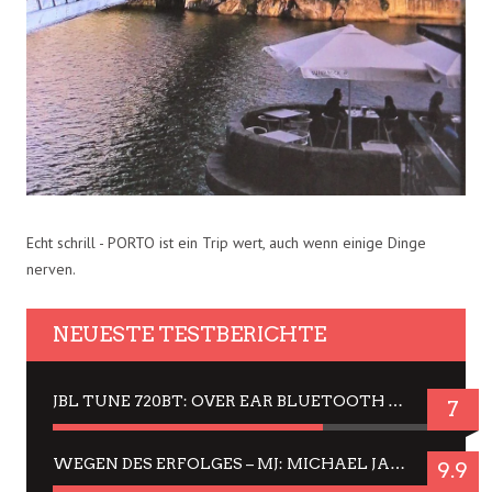
Echt schrill - PORTO ist ein Trip wert, auch wenn einige Dinge
nerven.
NEUESTE TESTBERICHTE
JBL TUNE 720BT: OVER EAR BLUETOOTH KOPFHÖRER UM DIE 50,-€ IM DAUER-TEST
7
WEGEN DES ERFOLGES – MJ: MICHAEL JACKSON MUSICAL IN EINER MATINEE SEHEN
9.9