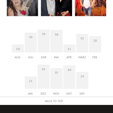
39
38
34
32
28
10
11
AUG.
JULI
JUNI
MAI
APR.
MÄRZ
FEB.
41
40
35
29
21
JAN.
DEZ.
NOV.
OKT.
SEP.
BACK TO TOP