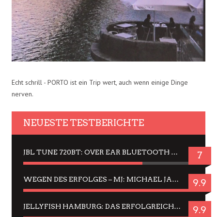
Echt schrill - PORTO ist ein Trip wert, auch wenn einige Dinge
nerven.
NEUESTE TESTBERICHTE
JBL TUNE 720BT: OVER EAR BLUETOOTH KOPFHÖRER UM DIE 50,-€ IM DAUER-TEST
7
WEGEN DES ERFOLGES – MJ: MICHAEL JACKSON MUSICAL IN EINER MATINEE SEHEN
9.9
JELLYFISH HAMBURG: DAS ERFOLGREICHE SOMMER-MENÜ 2025 IN GEFÜHLEN UND BILDERN
9.9