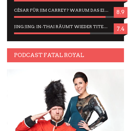
CÉSAR FÜR JIM CARREY? WARUM DAS EINER DER NERVIGSTEN ACTORS IST UND BLEIBT
8.9
JING JING: IN-THAI RÄUMT WIEDER TITEL AB – EIN ZWEI-STUNDEN-ERLEBNISBERICHT
7.4
PODCAST FATAL ROYAL