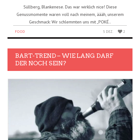
Süllberg, Blankenese. Das war wirklich nice! Diese
Genussmomente waren voll nach meinem, äääh, unserem
Geschmack: Wir schlemmten uns mit „POKÉ..
FOOD
5 DEZ.
2
BART-TREND – WIE LANG DARF
DER NOCH SEIN?