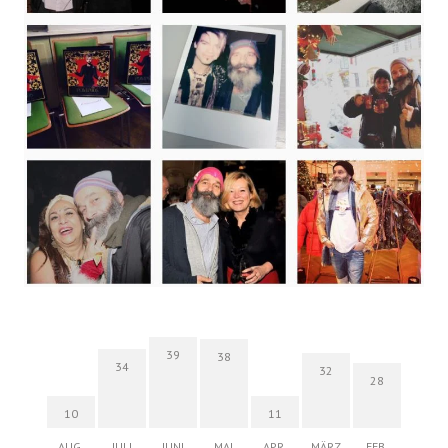
39
38
34
32
28
10
11
AUG.
JULI
JUNI
MAI
APR.
MÄRZ
FEB.