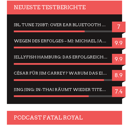
NEUESTE TESTBERICHTE
JBL TUNE 720BT: OVER EAR BLUETOOTH KOPFHÖRER UM DIE 50,-€ IM DAUER-TEST
7
WEGEN DES ERFOLGES – MJ: MICHAEL JACKSON MUSICAL IN EINER MATINEE SEHEN
9.9
JELLYFISH HAMBURG: DAS ERFOLGREICHE SOMMER-MENÜ 2025 IN GEFÜHLEN UND BILDERN
9.9
CÉSAR FÜR JIM CARREY? WARUM DAS EINER DER NERVIGSTEN ACTORS IST UND BLEIBT
8.9
JING JING: IN-THAI RÄUMT WIEDER TITEL AB – EIN ZWEI-STUNDEN-ERLEBNISBERICHT
7.4
PODCAST FATAL ROYAL