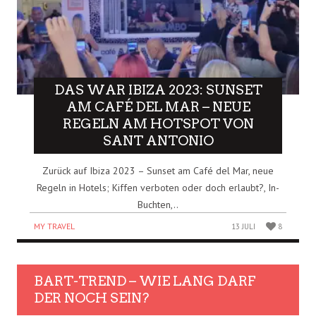
DAS WAR IBIZA 2023: SUNSET
AM CAFÉ DEL MAR – NEUE
REGELN AM HOTSPOT VON
SANT ANTONIO
Zurück auf Ibiza 2023 – Sunset am Café del Mar, neue
Regeln in Hotels; Kiffen verboten oder doch erlaubt?, In-
Buchten,..
MY TRAVEL
13 JULI
8
BART-TREND – WIE LANG DARF
DER NOCH SEIN?