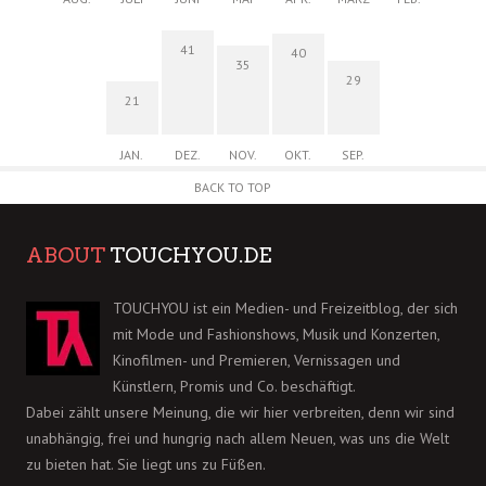
41
40
35
29
21
JAN.
DEZ.
NOV.
OKT.
SEP.
BACK TO TOP
ABOUT
TOUCHYOU.DE
TOUCHYOU ist ein Medien- und Freizeitblog, der sich
mit Mode und Fashionshows, Musik und Konzerten,
Kinofilmen- und Premieren, Vernissagen und
Künstlern, Promis und Co. beschäftigt.
Dabei zählt unsere Meinung, die wir hier verbreiten, denn wir sind
unabhängig, frei und hungrig nach allem Neuen, was uns die Welt
zu bieten hat. Sie liegt uns zu Füßen.