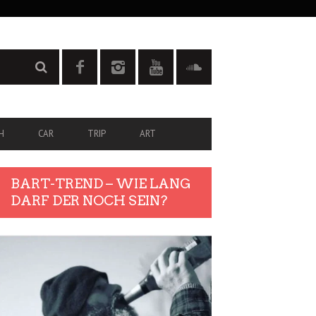
H
CAR
TRIP
ART
BART-TREND – WIE LANG
DARF DER NOCH SEIN?