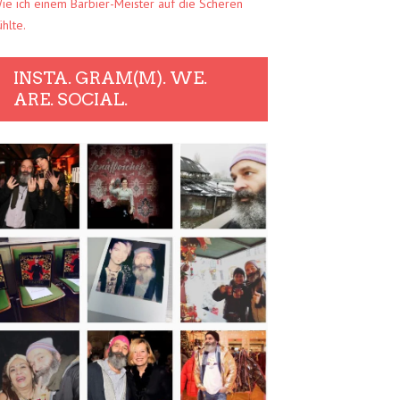
ie ich einem Barbier-Meister auf die Scheren
ühlte.
INSTA. GRAM(M). WE.
ARE. SOCIAL.