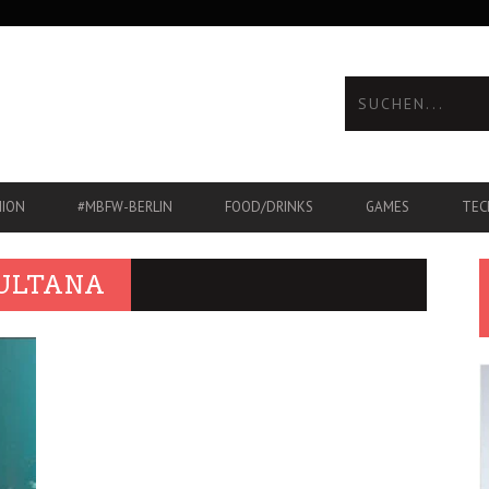
HION
#MBFW-BERLIN
FOOD/DRINKS
GAMES
TEC
SULTANA