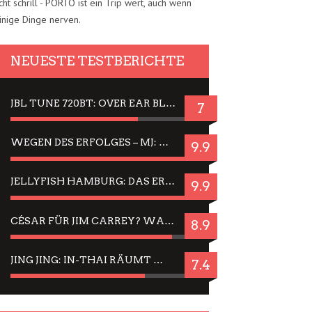
cht schrill - PORTO ist ein Trip wert, auch wenn
inige Dinge nerven.
NEUESTE TESTBERICHTE
JBL TUNE 720BT: OVER EAR BLUETOOTH KOPFHÖRER UM DIE 50,-€ IM DAUER-TEST
7
WEGEN DES ERFOLGES – MJ: MICHAEL JACKSON MUSICAL IN EINER MATINEE SEHEN
9.9
JELLYFISH HAMBURG: DAS ERFOLGREICHE SOMMER-MENÜ 2025 IN GEFÜHLEN UND BILDERN
9.9
CÉSAR FÜR JIM CARREY? WARUM DAS EINER DER NERVIGSTEN ACTORS IST UND BLEIBT
8.9
JING JING: IN-THAI RÄUMT WIEDER TITEL AB – EIN ZWEI-STUNDEN-ERLEBNISBERICHT
7.4