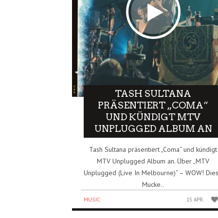
TASH SULTANA
PRÄSENTIERT „COMA“
UND KÜNDIGT MTV
UNPLUGGED ALBUM AN
Tash Sultana präsentiert „Coma“ und kündigt
MTV Unplugged Album an. Über „MTV
Unplugged (Live In Melbourne)“ – WOW! Die
Mucke..
MUSIC
15 APR.